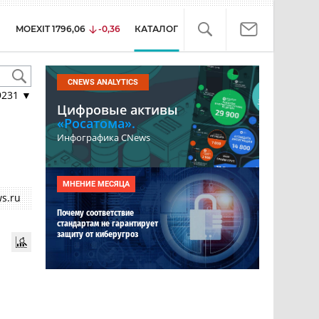
MOEXIT
1796,06
-0,36
КАТАЛОГ
CNEWS ANALYTICS
9231
▼
Цифровые активы
«Росатома».
Инфографика CNews
МНЕНИЕ МЕСЯЦА
s.ru
Почему соответствие
стандартам не гарантирует
защиту от киберугроз