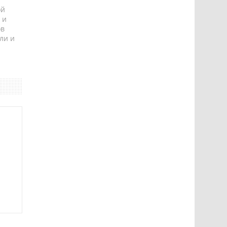
ой
 и
ов
ли и