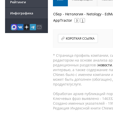
Рейтинги
Инфографика
Сбер - Нетология - Netology - EdM
AppTractor
3
1
КОРОТКАЯ ССЫЛКА
* Страница-профиль компании, сис
редактором на основе анализа а
редакционных разделов (
новости
интервью, а также содержание па
CNews было с именем компании и
может быть дополнен (обогащен)
продукте/услуге.
Обработан архив публикаций порт
Ключевых фраз выявлено - 146332
Создано именных указателей - 19
Редакция Индексной книги CNews