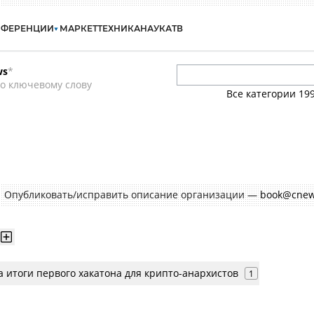
НФЕРЕНЦИИ
МАРКЕТ
ТЕХНИКА
НАУКА
ТВ
ws
*
о ключевому слову
Все категории
19
Опубликовать/исправить описание организации —
book@cnew
 итоги первого хакатона для крипто-анархистов
1