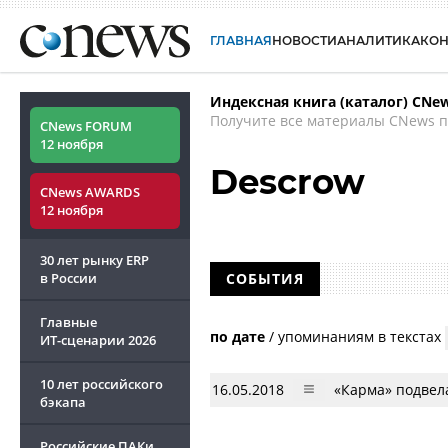
ГЛАВНАЯ
НОВОСТИ
АНАЛИТИКА
КО
Индексная книга (каталог) CNe
Получите все материалы CNews п
CNews FORUM
12 ноября
Descrow
CNews AWARDS
12 ноября
30 лет рынку ERP
в России
СОБЫТИЯ
Главные
по дате
/
упоминаниям в текстах
ИТ-сценарии
2026
10 лет российского
16.05.2018
«Карма» подвела
бэкапа
Российские ПАКи