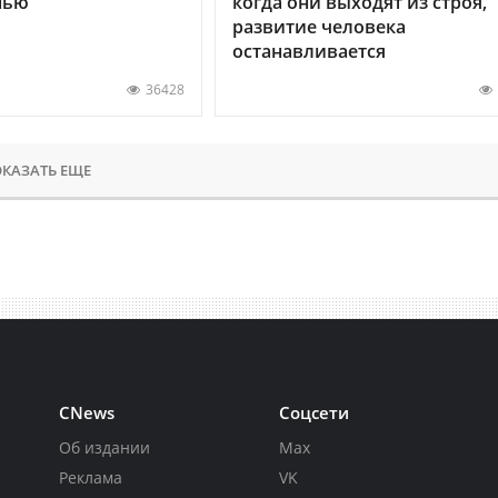
нью
когда они выходят из строя,
развитие человека
останавливается
36428
КАЗАТЬ ЕЩЕ
CNews
Соцсети
Об издании
Max
Реклама
VK