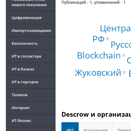
Публикаций - 1, упоминаний - 1
нового поколения
Цифровизация
Центра
Импортозамещение
РФ
Русс
Безопасность
Blockchain
ИТ в госсекторе
ИТ в банках
Жуковский
ИТ в торговле
Телеком
Интернет
Descrow и организа
ИТ-бизнес
ИКТ
Ассоциации
Техно