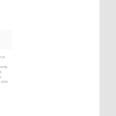
тся
ков,
а
ь
 или