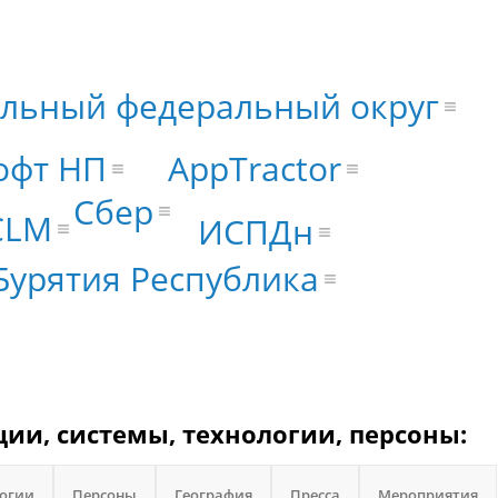
льный федеральный округ
офт НП
AppTractor
Сбер
CLM
ИСПДн
Бурятия Республика
ции, системы, технологии, персоны:
логии
Персоны
География
Пресса
Мероприятия