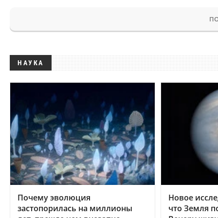
ПО
НАУКА
Почему эволюция
Новое иссле
застопорилась на миллионы
что Земля п