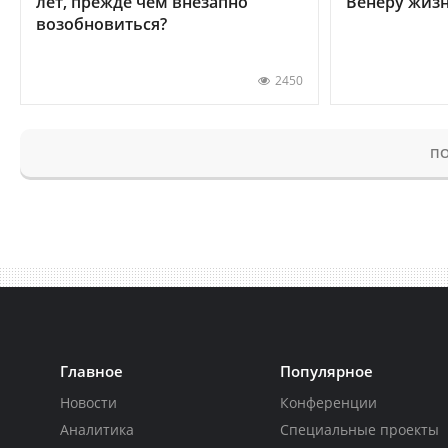
лет, прежде чем внезапно
Венеру жиз
возобновиться?
2450
ПО
Главное
Популярное
Новости
Конференции
Аналитика
Специальные проекты