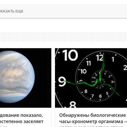
КАЗАТЬ ЕЩЕ
дование показало,
Обнаружены биологические
остепенно заселяет
часы-хронометр организма 