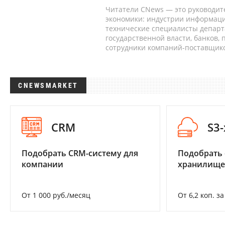
Читатели CNews — это руководит
экономики: индустрии информаци
технические специалисты депар
государственной власти, банков,
сотрудники компаний-поставщико
CNEWSMARKET
CRM
S3
Подобрать CRM-систему для
Подобрать
компании
хранилище
От 1 000 руб./месяц
От 6,2 коп. з