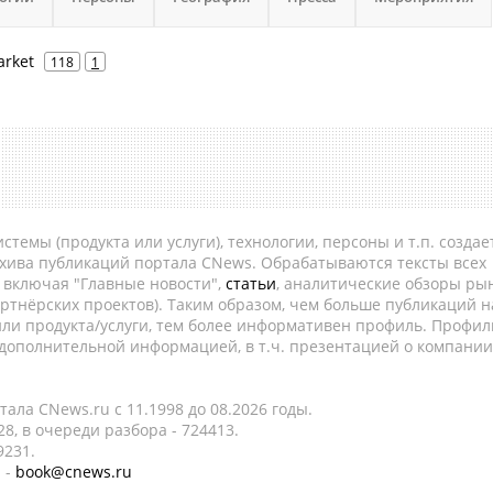
arket
118
1
темы (продукта или услуги), технологии, персоны и т.п. создае
рхива публикаций портала CNews. Обрабатываются тексты всех
, включая "Главные новости",
статьи
, аналитические обзоры рын
ртнёрских проектов). Таким образом, чем больше публикаций н
ли продукта/услуги, тем более информативен профиль. Профил
 дополнительной информацией, в т.ч. презентацией о компании
ала CNews.ru c 11.1998 до 08.2026 годы.
8, в очереди разбора - 724413.
9231.
 -
book@cnews.ru