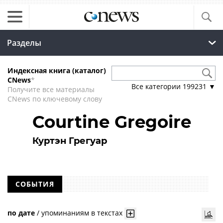
Разделы
Индексная книга (каталог)
CNews
*
Все категории
199231
▼
Получите все материалы
CNews по ключевому слову
Courtine Gregoire
Куртэн Грегуар
СОБЫТИЯ
по дате
/
упоминаниям в текстах