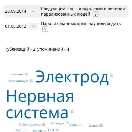
Следующий год – поворотный в лечении
26.09.2014
парализованных людей
3
Парализованных крыс научили ходить
01.06.2012
1
Публикаций - 2, упоминаний - 4
Электрод
Лозанна
Реабилитация
Нервная
система
Франция
Робототехника
США
Цюрих
UofL
EPFL
CSUEB