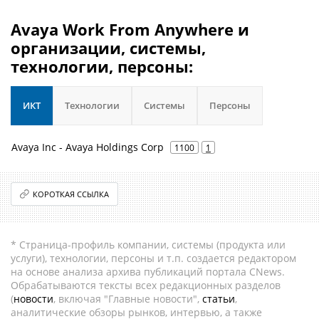
Avaya Work From Anywhere и
организации, системы,
технологии, персоны:
ИКТ
Технологии
Системы
Персоны
Avaya Inc - Avaya Holdings Corp
1100
1
КОРОТКАЯ ССЫЛКА
* Страница-профиль компании, системы (продукта или
услуги), технологии, персоны и т.п. создается редактором
на основе анализа архива публикаций портала CNews.
Обрабатываются тексты всех редакционных разделов
(
новости
, включая "Главные новости",
статьи
,
аналитические обзоры рынков, интервью, а также