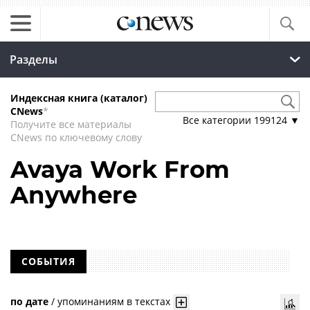
Разделы
Индексная книга (каталог)
CNews
*
Все категории
199124
▼
Получите все материалы
CNews по ключевому слову
Avaya Work From
Anywhere
СОБЫТИЯ
по дате
/
упоминаниям в текстах