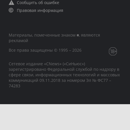
Сообщить об ошибке
Правовая информация
Материалы, помеченные знаком ■, являются
рекламой
Все права защищены © 1995 – 2026
Сетевое издание «CNews» («СиНьюс»)
зарегистрировано Федеральной службой по надзору в
сфере связи, информационных технологий и массовых
коммуникаций 09.11.2018 за номером Эл № ФС77 –
74283