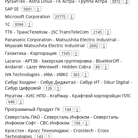
РусБИТех - Astra Linux - ГК Астра - Группа Астра
3072
3
SAP SE
5601
1
Microsoft Corporation
25775
1
1С
9594
1
ТТК - ТрансТелеКом - JSC TransTeleCom
2145
1
Panasonic Corporation - Matsushita Electric Industrial -
Miyazaki Matsushita Electric Industrial
2692
1
Галактика - Корпорация
1545
1
Lazarus - APT38 - Хакерская группировка - BlueNorOff -
Andariel - Lazer Werewolf - Hidden Cobra
89
1
IVA Technologies - ИВА - ИВКС
363
1
Сибур Холдинг - Сибур Диджитал - Сибур ИТ - Sibur Digital -
Сибур Цифровой
126
1
Росатом - КИС НПО - Kraftway - Крафтвэй корпорэйшн ПЛС
646
1
Программный Продукт ГК
104
1
Северсталь ПАО - Северсталь Инфоком - Северсталь-
Инфоком Софт - СВС-Инфоком
106
1
Кросстех - Кросс Технолоджис - Crosstech - Cross
Technologies
143
1