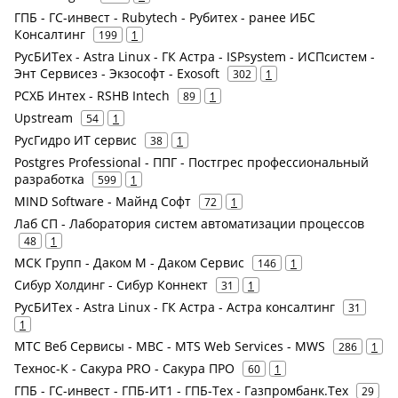
ГПБ - ГС-инвест - Rubytech - Рубитех - ранее ИБС
Консалтинг
199
1
РусБИТех - Astra Linux - ГК Астра - ISPsystem - ИСПсистем -
Энт Сервисез - Экзософт - Exosoft
302
1
РСХБ Интех - RSHB Intech
89
1
Upstream
54
1
РусГидро ИТ сервис
38
1
Postgres Professional - ППГ - Постгрес профессиональный
разработка
599
1
MIND Software - Майнд Софт
72
1
Лаб СП - Лаборатория систем автоматизации процессов
48
1
МСК Групп - Даком М - Даком Сервис
146
1
Сибур Холдинг - Сибур Коннект
31
1
РусБИТех - Astra Linux - ГК Астра - Астра консалтинг
31
1
МТС Веб Сервисы - МВС - MTS Web Services - MWS
286
1
Технос-К - Сакура PRO - Сакура ПРО
60
1
ГПБ - ГС-инвест - ГПБ-ИТ1 - ГПБ-Тех - Газпромбанк.Тех
29