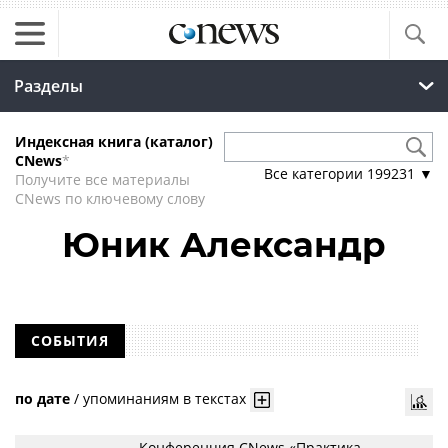
Разделы
Индексная книга (каталог)
CNews
*
Все категории
199231
▼
Получите все материалы
CNews по ключевому слову
Юник Александр
СОБЫТИЯ
по дате
/
упоминаниям в текстах
Конференция CNews «Практика