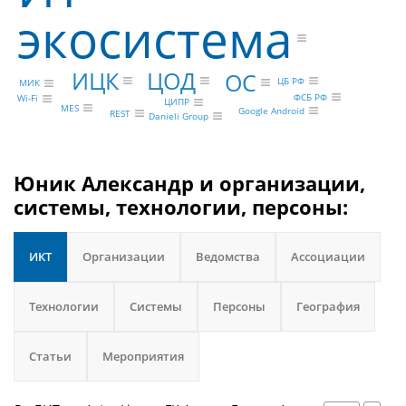
экосистема
ЦОД
ИЦК
ОС
ЦБ РФ
МИК
ФСБ РФ
Wi-Fi
ЦИПР
MES
Google Android
REST
Danieli Group
Юник Александр и организации,
системы, технологии, персоны:
ИКТ
Организации
Ведомства
Ассоциации
Технологии
Системы
Персоны
География
Статьи
Мероприятия