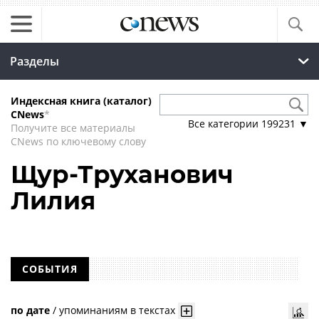
Разделы
Индексная книга (каталог)
CNews
*
Все категории
199231
▼
Получите все материалы
CNews по ключевому слову
Щур-Труханович
Лилия
СОБЫТИЯ
по дате
/
упоминаниям в текстах