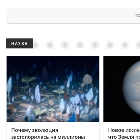
ПО
НАУКА
Почему эволюция
Новое иссле
застопорилась на миллионы
что Земля п