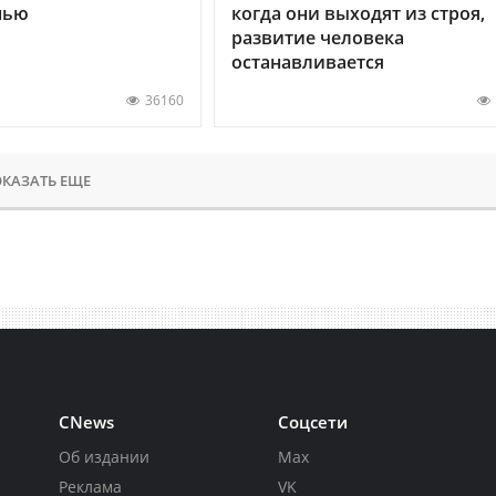
нью
когда они выходят из строя,
развитие человека
останавливается
36160
КАЗАТЬ ЕЩЕ
CNews
Соцсети
Об издании
Max
Реклама
VK