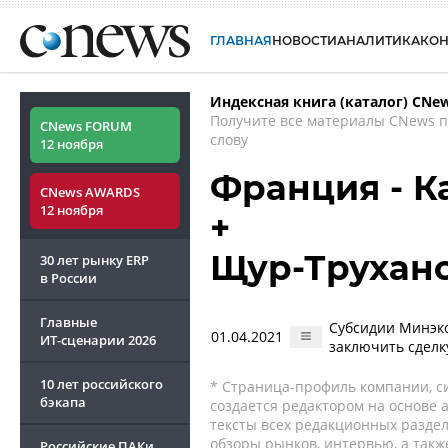
ГЛАВНАЯ
НОВОСТИ
АНАЛИТИКА
КО
Индексная книга (каталог) CNe
Получите все материалы CNews 
CNews FORUM
слову
12 ноября
Франция - 
CNews AWARDS
12 ноября
+
Щур-Трухан
30 лет рынку ERP
в России
Главные
Субсидии Минэко
01.04.2021
ИТ-сценарии
2026
заключить сделку
10 лет российского
* Страница-профиль компании, сис
бэкапа
создается редактором на основе
тексты всех редакционных раздел
обзоры рынков, интервью, а такж
Российские ПАКи