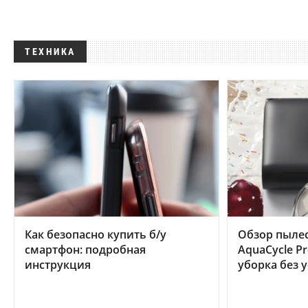
ТЕХНИКА
Как безопасно купить б/у
Обзор пылес
смартфон: подробная
AquaCycle Pr
инструкция
уборка без 