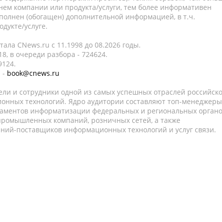
нем компании или продукта/услуги, тем более информативен
полнен (обогащен) дополнительной информацией, в т.ч.
дукте/услуге.
ала CNews.ru c 11.1998 до 08.2026 годы.
8, в очереди разбора - 724624.
9124.
 -
book@cnews.ru
ели и сотрудники одной из самых успешных отраслей российск
онных технологий. Ядро аудитории составляют топ-менеджеры
таментов информатизации федеральных и региональных орган
 промышленных компаний, розничных сетей, а также
аний-поставщиков информационных технологий и услуг связи.