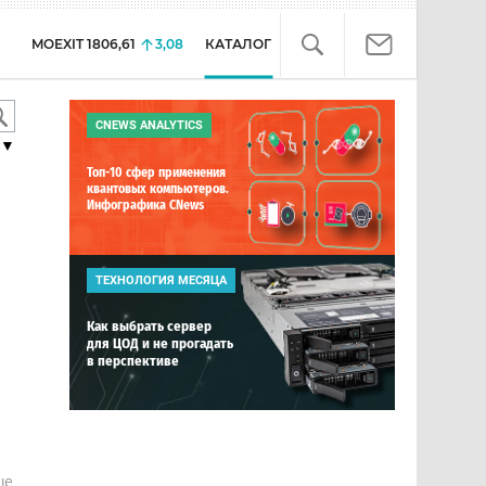
MOEXIT
1806,61
3,08
КАТАЛОГ
CNEWS ANALYTICS
▼
Топ-10 сфер применения
квантовых компьютеров.
Инфографика CNews
ТЕХНОЛОГИЯ МЕСЯЦА
Как выбрать сервер
для ЦОД и не прогадать
в перспективе
е
ше