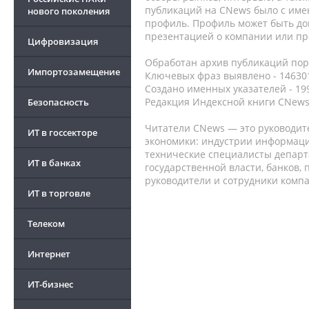
публикаций на CNews было с име
нового поколения
профиль. Профиль может быть до
презентацией о компании или про
Цифровизация
Обработан архив публикаций порт
Импортозамещение
Ключевых фраз выявлено - 146301
Создано именных указателей - 19
Редакция Индексной книги CNews
Безопасность
Читатели CNews — это руководит
ИТ в госсекторе
экономики: индустрии информаци
технические специалисты депар
ИТ в банках
государственной власти, банков,
руководители и сотрудники комп
ИТ в торговле
Телеком
Интернет
ИТ-бизнес