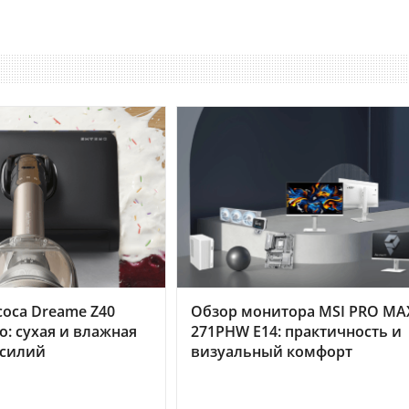
оса Dreame Z40
Обзор монитора MSI PRO MA
o: сухая и влажная
271PHW E14: практичность и
усилий
визуальный комфорт