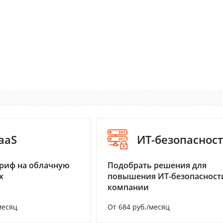
aaS
ИТ-безопаснос
риф на облачную
Подобрать решения для
х
повышения ИТ-безопасност
компании
месяц
От 684 руб./месяц