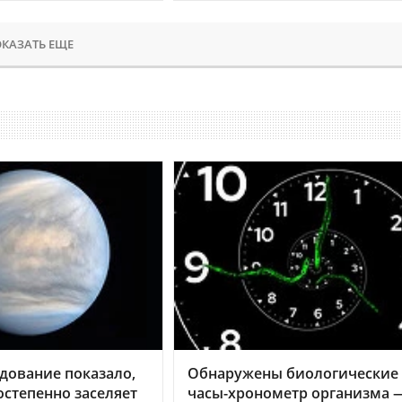
КАЗАТЬ ЕЩЕ
дование показало,
Обнаружены биологические
остепенно заселяет
часы-хронометр организма 