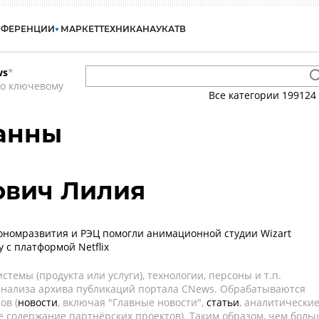
НФЕРЕНЦИИ
МАРКЕТ
ТЕХНИКА
НАУКА
ТВ
ws
*
по ключевому
Все категории
199124
Канны
ович Лилия
номразвития и РЭЦ помогли анимационной студии Wizart
 с платформой Netflix
темы (продукта или услуги), технологии, персоны и т.п.
 анализа архива публикаций портала CNews. Обрабатываются
ов (
новости
, включая "Главные новости",
статьи
, аналитически
е содержание партнёрских проектов). Таким образом, чем боль