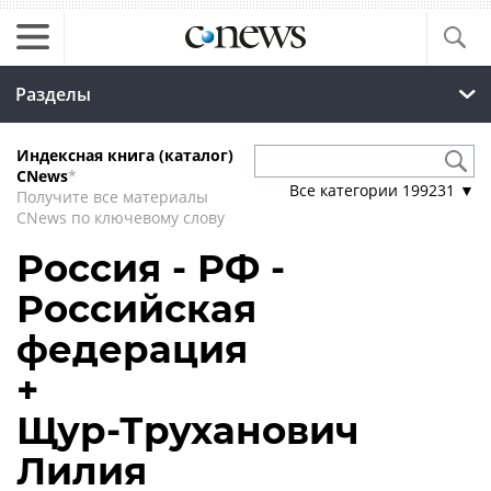
Разделы
Индексная книга (каталог)
CNews
*
Все категории
199231
▼
Получите все материалы
CNews по ключевому слову
Россия - РФ -
Российская
федерация
+
Щур-Труханович
Лилия