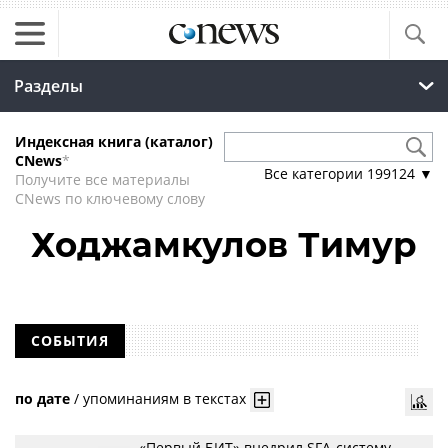
Разделы
Индексная книга (каталог)
CNews
*
Все категории
199124
▼
Получите все материалы
CNews по ключевому слову
Ходжамкулов Тимур
СОБЫТИЯ
по дате
/
упоминаниям в текстах
«Первый БИТ» внедрил SFA-систему