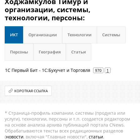
Ходжамкулов Тимур и
организации, системы,
технологии, персоны:
ИКТ
Организации
Технологии
Системы
Персоны
География
Статьи
1С Первый Бит - 1С:Бухучет и Торговля
970
1
КОРОТКАЯ ССЫЛКА
* Страница-профиль компании, системы (продукта или
услуги), технологии, персоны и т.п. создается редактором
на основе анализа архива публикаций портала CNews.
Обрабатываются тексты всех редакционных разделов
(
новости
, включая "Главные новости",
статьи
,