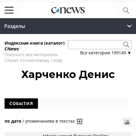
Разделы
Индексная книга (каталог)
CNews
*
Все категории
199149
▼
Получите все материалы
CNews по ключевому слову
Харченко Денис
СОБЫТИЯ
по дате
/
упоминаниям в текстах
Artezio научит будущих DevOps-