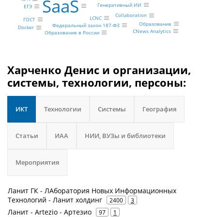
SaaS
Генеративный ИИ
ЕГЭ
Collaboration
LCNC
ГОСТ
Образование
Федеральный закон 187-ФЗ
Docker
CNews Analytics
Образование в России
Харченко Денис и организации,
системы, технологии, персоны:
ИКТ
Технологии
Системы
География
Статьи
ИАА
НИИ, ВУЗы и библиотеки
Мероприятия
Ланит ГК - ЛАборатория Новых Информационных
Технологий - Ланит холдинг
2400
3
Ланит - Artezio - Артезио
97
1