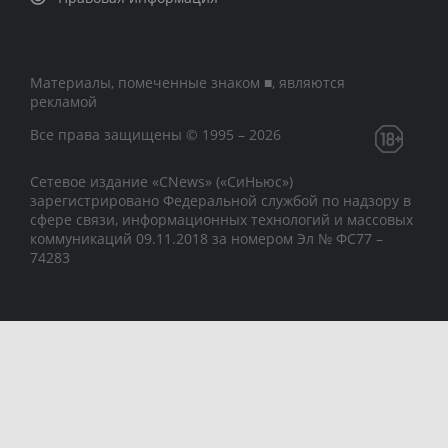
Материалы, помеченные знаком ■, являются
рекламой
Все права защищены © 1995 – 2026
Сетевое издание «CNews» («СиНьюс»)
зарегистрировано Федеральной службой по надзору в
сфере связи, информационных технологий и массовых
коммуникаций 09.11.2018 за номером Эл № ФС77 –
74283