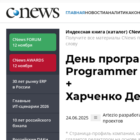
ГЛАВНАЯ
НОВОСТИ
АНАЛИТИКА
КО
Индексная книга (каталог) CNe
Получите все материалы CNews 
CNews FORUM
слову
12 ноября
День програм
CNews AWARDS
12 ноября
Programmer 
+
30 лет рынку ERP
в России
Харченко Д
Главные
ИТ-сценарии
2026
Artezio разрабо
24.06.2025
10 лет российского
проектов
бэкапа
* Страница-профиль компании, сис
создается редактором на основе
Российские ПАКи