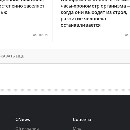
остепенно заселяет
часы-хронометр организма 
нью
когда они выходят из строя,
развитие человека
останавливается
36139
КАЗАТЬ ЕЩЕ
CNews
Соцсети
Об издании
Max