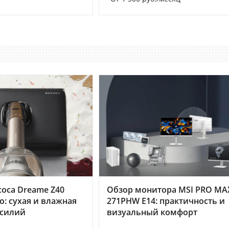
оса Dreame Z40
Обзор монитора MSI PRO MA
o: сухая и влажная
271PHW E14: практичность и
усилий
визуальный комфорт