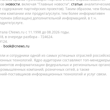
ов (
новости
, включая "Главные новости",
статьи
, аналитически
е содержание партнёрских проектов). Таким образом, чем боль
нем компании или продукта/услуги, тем более информативен
полнен (обогащен) дополнительной информацией, в т.ч.
дукте/услуге.
ала CNews.ru c 11.1998 до 08.2026 годы.
8, в очереди разбора - 724624.
9124.
 -
book@cnews.ru
ели и сотрудники одной из самых успешных отраслей российск
онных технологий. Ядро аудитории составляют топ-менеджеры
таментов информатизации федеральных и региональных орган
 промышленных компаний, розничных сетей, а также
аний-поставщиков информационных технологий и услуг связи.