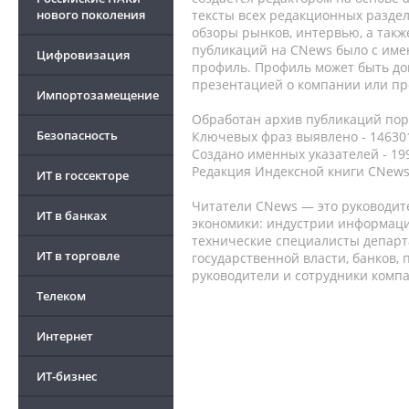
нового поколения
тексты всех редакционных раздел
обзоры рынков, интервью, а такж
публикаций на CNews было с име
Цифровизация
профиль. Профиль может быть до
презентацией о компании или про
Импортозамещение
Обработан архив публикаций порт
Безопасность
Ключевых фраз выявлено - 146301
Создано именных указателей - 19
Редакция Индексной книги CNews
ИТ в госсекторе
Читатели CNews — это руководит
ИТ в банках
экономики: индустрии информаци
технические специалисты депар
ИТ в торговле
государственной власти, банков,
руководители и сотрудники комп
Телеком
Интернет
ИТ-бизнес