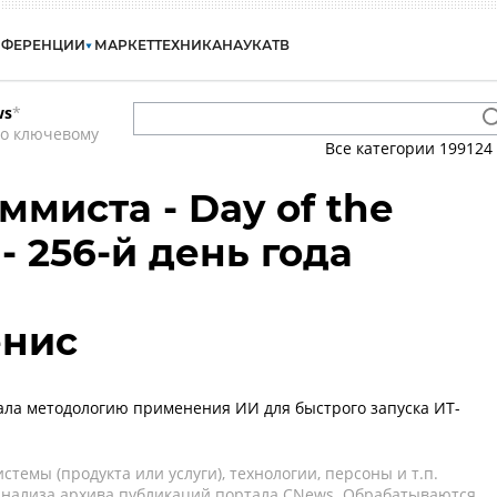
НФЕРЕНЦИИ
МАРКЕТ
ТЕХНИКА
НАУКА
ТВ
ws
*
по ключевому
Все категории
199124
миста - Day of the
- 256-й день года
енис
тала методологию применения ИИ для быстрого запуска ИT-
темы (продукта или услуги), технологии, персоны и т.п.
 анализа архива публикаций портала CNews. Обрабатываются