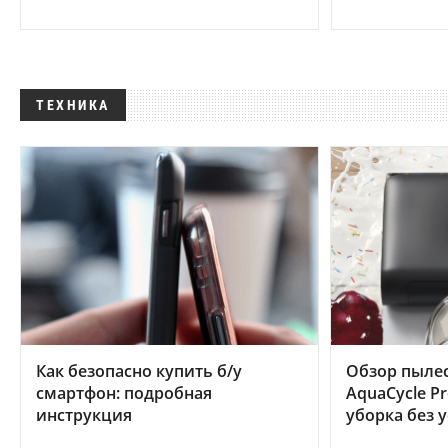
ТЕХНИКА
Как безопасно купить б/у
Обзор пылес
смартфон: подробная
AquaCycle Pr
инструкция
уборка без 