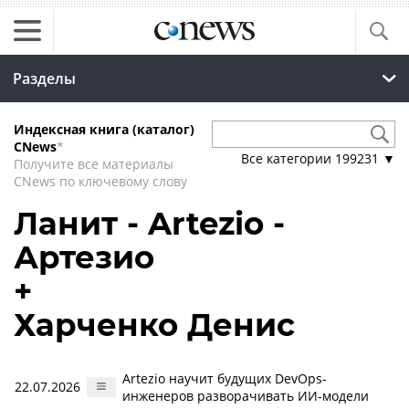
Разделы
Индексная книга (каталог)
CNews
*
Все категории
199231
▼
Получите все материалы
CNews по ключевому слову
Ланит - Artezio -
Артезио
+
Харченко Денис
Artezio научит будущих DevOps-
22.07.2026
инженеров разворачивать ИИ-модели