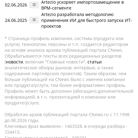
Artezio ускоряет импортозамещение в
02.06.2026
BPM-сегменте
Artezio разработала методологию
24.06.2025
применения ИИ для быстрого запуска ИT-
проектов
* Страница-профиль компании, системы (продукта или
услуги), технологии, персоны и т.п. создается редактором
на основе анализа архива публикаций портала CNews.
Обрабатываются тексты всех редакционных разделов
(
новости
, включая "Главные новости",
статьи
,
аналитические обзоры рынков, интервью, а также
содержание партнёрских проектов). Таким образом, чем
больше публикаций на CNews было с именем компании
или продукта/услуги, тем более информативен профиль.
Профиль может быть дополнен (обогащен) дополнительной
информацией, в т.ч. презентацией о компании или
продукте/услуге.
Обработан архив публикаций портала CNews.ru c 11.1998
до 08.2026 годы.
Ключевых фраз выявлено - 1463328, в очереди разбора -
724413.
Создано именных указателей - 199231.