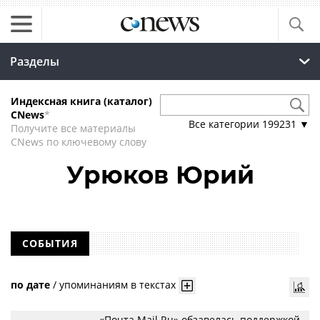
Разделы
Индексная книга (каталог)
CNews
*
Все категории
199231
▼
Получите все материалы
CNews по ключевому слову
Урюков Юрий
СОБЫТИЯ
по дате
/
упоминаниям в текстах
«Почта Mail.Ru» обзавелась поддержкой