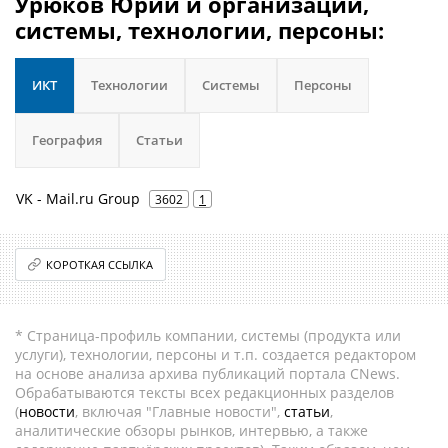
Урюков Юрий и организации,
системы, технологии, персоны:
ИКТ
Технологии
Системы
Персоны
География
Статьи
VK - Mail.ru Group
3602
1
КОРОТКАЯ ССЫЛКА
* Страница-профиль компании, системы (продукта или
услуги), технологии, персоны и т.п. создается редактором
на основе анализа архива публикаций портала CNews.
Обрабатываются тексты всех редакционных разделов
(
новости
, включая "Главные новости",
статьи
,
аналитические обзоры рынков, интервью, а также