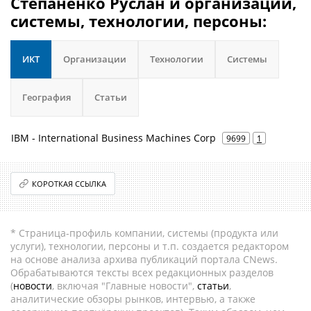
Степаненко Руслан и организации,
системы, технологии, персоны:
ИКТ
Организации
Технологии
Системы
География
Статьи
IBM - International Business Machines Corp
9699
1
КОРОТКАЯ ССЫЛКА
* Страница-профиль компании, системы (продукта или
услуги), технологии, персоны и т.п. создается редактором
на основе анализа архива публикаций портала CNews.
Обрабатываются тексты всех редакционных разделов
(
новости
, включая "Главные новости",
статьи
,
аналитические обзоры рынков, интервью, а также