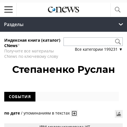
Разделы
Индексная книга (каталог)
CNews
*
Все категории
199231
▼
Получите все материалы
CNews по ключевому слову
Степаненко Руслан
СОБЫТИЯ
по дате
/
упоминаниям в текстах
IBM модернизировала ИТ-