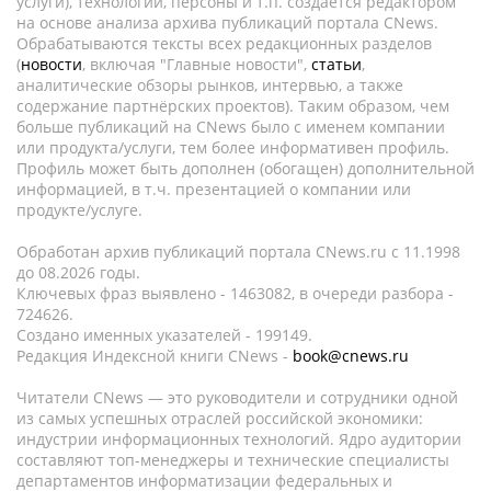
услуги), технологии, персоны и т.п. создается редактором
на основе анализа архива публикаций портала CNews.
Обрабатываются тексты всех редакционных разделов
(
новости
, включая "Главные новости",
статьи
,
аналитические обзоры рынков, интервью, а также
содержание партнёрских проектов). Таким образом, чем
больше публикаций на CNews было с именем компании
или продукта/услуги, тем более информативен профиль.
Профиль может быть дополнен (обогащен) дополнительной
информацией, в т.ч. презентацией о компании или
продукте/услуге.
Обработан архив публикаций портала CNews.ru c 11.1998
до 08.2026 годы.
Ключевых фраз выявлено - 1463082, в очереди разбора -
724626.
Создано именных указателей - 199149.
Редакция Индексной книги CNews -
book@cnews.ru
Читатели CNews — это руководители и сотрудники одной
из самых успешных отраслей российской экономики:
индустрии информационных технологий. Ядро аудитории
составляют топ-менеджеры и технические специалисты
департаментов информатизации федеральных и