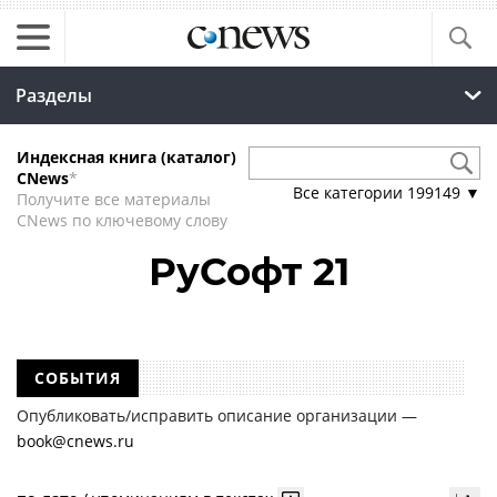
Разделы
Индексная книга (каталог)
CNews
*
Все категории
199149
▼
Получите все материалы
CNews по ключевому слову
РуСофт 21
СОБЫТИЯ
Опубликовать/исправить описание организации —
book@cnews.ru