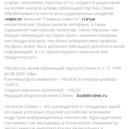
услуги), технологии, персоны и т.п. создается редактором
на основе анализа архива публикаций портала CNews.
Обрабатываются тексты всех редакционных разделов
(
новости
, включая "Главные новости",
статьи
,
аналитические обзоры рынков, интервью, а также
содержание партнёрских проектов). Таким образом, чем
больше публикаций на CNews было с именем компании
или продукта/услуги, тем более информативен профиль.
Профиль может быть дополнен (обогащен) дополнительной
информацией, в т.ч. презентацией о компании или
продукте/услуге.
Обработан архив публикаций портала CNews.ru c 11.1998
до 08.2026 годы.
Ключевых фраз выявлено - 1463330, в очереди разбора -
724415.
Создано именных указателей - 199231.
Редакция Индексной книги CNews -
book@cnews.ru
Читатели CNews — это руководители и сотрудники одной
из самых успешных отраслей российской экономики:
индустрии информационных технологий. Ядро аудитории
составляют топ-менеджеры и технические специалисты
департаментов информатизации федеральных и