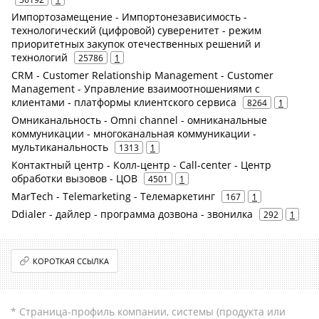
Импортозамещение - Импортонезависимость -
технологический (цифровой) суверенитет - режим
приоритетных закупок отечественных решений и
технологий
25786
1
CRM - Customer Relationship Management - Customer
Management - Управление взаимоотношениями с
клиентами - платформы клиентского сервиса
8264
1
Омниканальность - Omni channel - омниканальные
коммуникации - многоканальная коммуникации -
мультиканальность
1313
1
Контактный центр - Колл-центр - Call-center - Центр
обработки вызовов - ЦОВ
4501
1
MarTech - Telemarketing - Телемаркетинг
167
1
Ddialer - дайлер - программа дозвона - звонилка
292
1
КОРОТКАЯ ССЫЛКА
* Страница-профиль компании, системы (продукта или