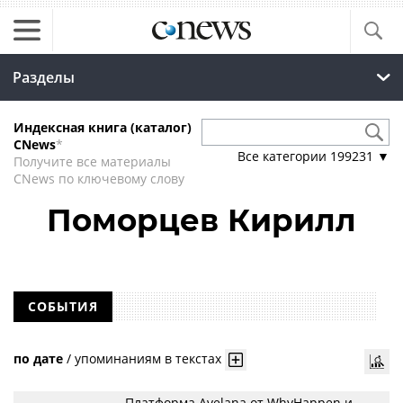
Разделы
Индексная книга (каталог)
CNews
*
Все категории
199231
▼
Получите все материалы
CNews по ключевому слову
Поморцев Кирилл
СОБЫТИЯ
по дате
/
упоминаниям в текстах
Платформа Avelana от WhyHappen и