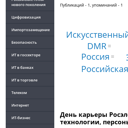
нового поколения
Публикаций - 1, упоминаний - 1
Цифровизация
Импортозамещение
Искусственный
Безопасность
DMR
Россия
ИТ в госсекторе
Российская
ИТ в банках
ИТ в торговле
Телеком
Интернет
День карьеры Росэл
ИТ-бизнес
технологии, персон