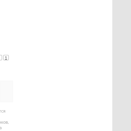
1
1
тся
ков,
а