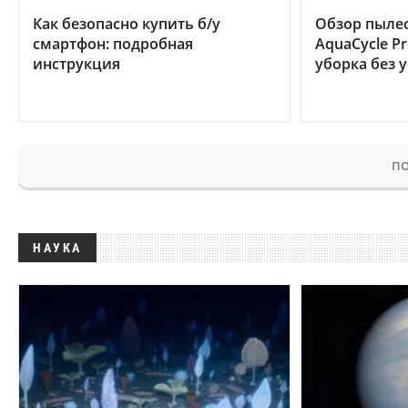
Как безопасно купить б/у
Обзор пылес
смартфон: подробная
AquaCycle Pr
инструкция
уборка без 
ПО
НАУКА