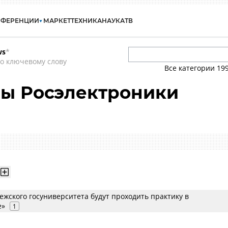
НФЕРЕНЦИИ
МАРКЕТ
ТЕХНИКА
НАУКА
ТВ
ws
*
о ключевому слову
Все категории
19
ры Росэлектроники
жского госуниверситета будут проходить практику в
е»
1