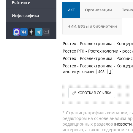
Рейтинги
ИКТ
Организации
Техн
Инфографика
НИИ, ВУЗы и библиотеки
Ростех - Росэлектроника - Концер
Ростех РГК - Ростехнологии - рос
Ростех - Росэлектроника - Росси
Ростех - Росэлектроника - Конце
институт связи
408
1
КОРОТКАЯ ССЫЛКА
* Страница-профиль компании, сис
редактором на основе анализа а
редакционных разделов (
новости
интервью, а также содержание па