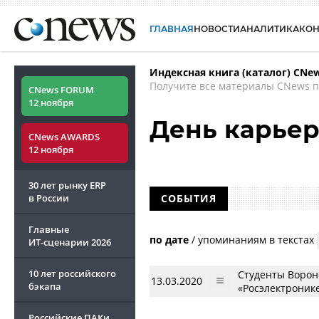
ГЛАВНАЯ
НОВОСТИ
АНАЛИТИКА
КО
Индексная книга (каталог) CNe
Получите все материалы CNews п
CNews FORUM
12 ноября
День карье
CNews AWARDS
12 ноября
30 лет рынку ERP
в России
СОБЫТИЯ
Главные
по дате
/
упоминаниям в текстах
ИТ-сценарии
2026
10 лет российского
Студенты Вороне
13.03.2020
бэкапа
«Росэлектроник
Российские ПАКи