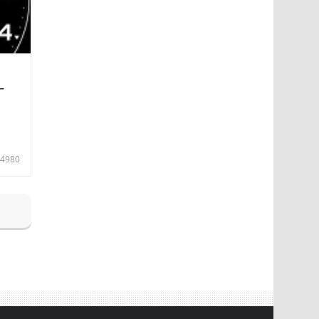
—
4980