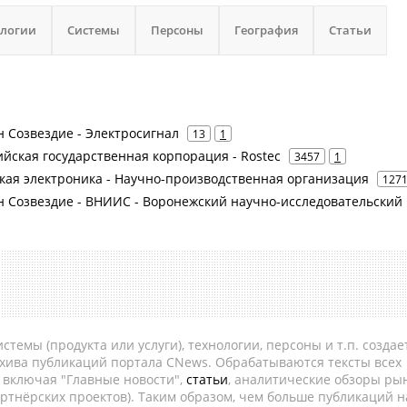
ологии
Системы
Персоны
География
Статьи
н Созвездие - Электросигнал
13
1
сийская государственная корпорация - Rostec
3457
1
йская электроника - Научно-производственная организация
127
рн Созвездие - ВНИИС - Воронежский научно-исследовательский
темы (продукта или услуги), технологии, персоны и т.п. создае
рхива публикаций портала CNews. Обрабатываются тексты всех
, включая "Главные новости",
статьи
, аналитические обзоры рын
ртнёрских проектов). Таким образом, чем больше публикаций н