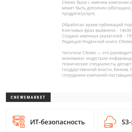
CNews было с именем компании и
может быть дополнен (обогащен)
продукте/услуге.
Обработан архив публикаций порт
Ключевых фраз выявлено - 146301
Создано именных указателей - 19
Редакция Индексной книги CNews
Читатели CNews — это руководит
экономики: индустрии информаци
технические специалисты депар
государственной власти, банков,
сотрудники компаний-поставщико
CNEWSMARKET
ИТ-безопасность
S3