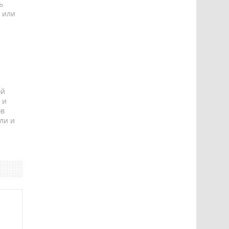
ь
 или
ой
 и
ов
ли и