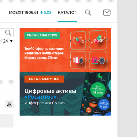
MOEXIT
1806,61
3,08
КАТАЛОГ
CNEWS ANALYTICS
9124
▼
Топ-10 сфер применения
квантовых компьютеров.
Инфографика CNews
CNEWS ANALYTICS
Цифровые активы
«Росатома».
Инфографика CNews