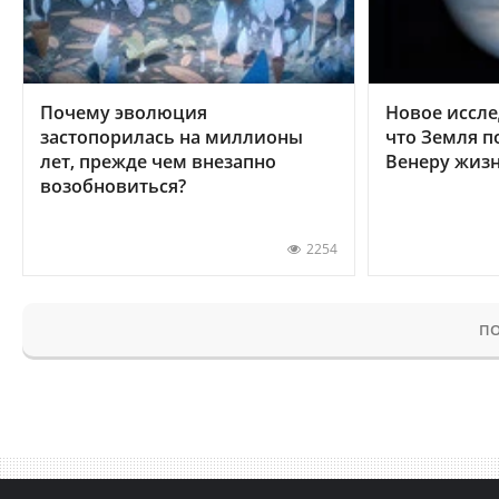
Почему эволюция
Новое иссле
застопорилась на миллионы
что Земля п
лет, прежде чем внезапно
Венеру жиз
возобновиться?
2254
ПО