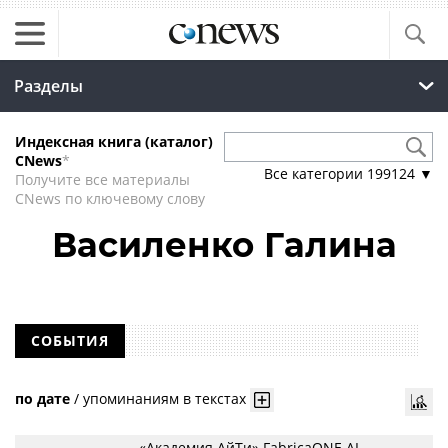
Разделы
Индексная книга (каталог)
CNews
*
Все категории
199124
▼
Получите все материалы
CNews по ключевому слову
Василенко Галина
СОБЫТИЯ
по дате
/
упоминаниям в текстах
«Академия АйТи» FabricaONE.AI