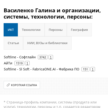
Василенко Галина и организации,
системы, технологии, персоны:
ИКТ
Технологии
Персоны
География
Статьи
НИИ, ВУЗы и библиотеки
Softline - Софтлайн
3742
1
АйТи
1519
1
Softline - Sl Soft - FabricaONE.AI - Фабрика ПО
151
1
КОРОТКАЯ ССЫЛКА
* Страница-профиль компании, системы (продукта или
услуги), технологии, персоны и т.п. создается редактором