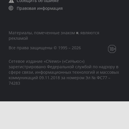
Сообщить об ошибке
Правовая информация
Материалы, помеченные знаком ■, являются
рекламой
Все права защищены © 1995 – 2026
Сетевое издание «CNews» («СиНьюс»)
зарегистрировано Федеральной службой по надзору в
сфере связи, информационных технологий и массовых
коммуникаций 09.11.2018 за номером Эл № ФС77 –
74283