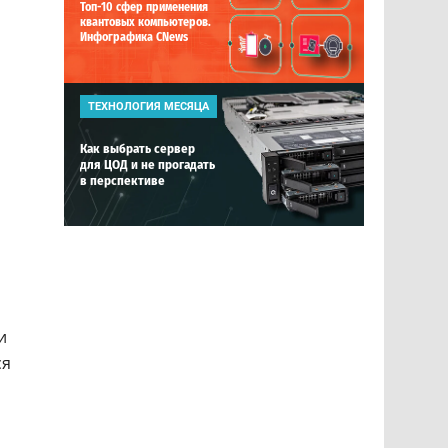
Топ-10 сфер применения
квантовых компьютеров.
Инфографика CNews
ТЕХНОЛОГИЯ МЕСЯЦА
Как выбрать сервер
для ЦОД и не прогадать
в перспективе
и
ся