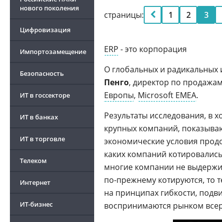
нового поколения
страницы:
1
2
3
Цифровизация
ERP
- это корпорация
Импортозамещение
О глобальных и радикальных
Безопасность
Пенго
, директор по продажа
Европы
,
Microsoft EMEA
.
ИТ в госсекторе
Результаты исследования, в 
ИТ в банках
крупных компаний, показываю
ИТ в торговле
экономические условия продо
каких компаний котировались 
Телеком
многие компании не выдержив
по-прежнему котируются, то 
Интернет
на принципах гибкости, подви
ИТ-бизнес
воспринимаются рынком всер