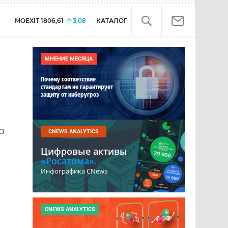
MOEXIT
1806,61
3,08
КАТАЛОГ
МНЕНИЕ МЕСЯЦА
Почему соответствие
стандартам не гарантирует
защиту от киберугроз
о
CNEWS ANALYTICS
Цифровые активы
«Росатома».
Инфографика CNews
CNEWS ANALYTICS