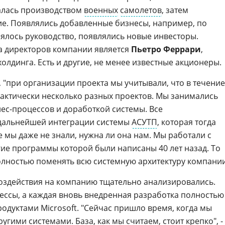
алась производством
военных
самолетов
, затем
е. Появлялись добавленные бизнесы, например, по
нялось руководство, появлялись новые инвесторы.
а директоров компании является
Пьетро Феррари
,
лдинга. Есть и другие, не менее известные акционеры.
, "при организации проекта мы учитывали, что в течение
 фактически несколько разных проектов. Мы занимались
ес-процессов и доработкой системы. Все
 дальнейшей интеграции системы
АСУТП
, которая тогда
е мы даже не знали, нужна ли она нам. Мы работали с
ие программы которой были написаны 40 лет назад. То
полностью поменять всю системную архитектуру компании
воздействия на компанию тщательно анализировались.
ессы, а каждая вновь внедренная разработка полностью
одуктами Microsoft. "Сейчас пришло время, когда мы
угими системами. База, как мы считаем, стоит крепко", -