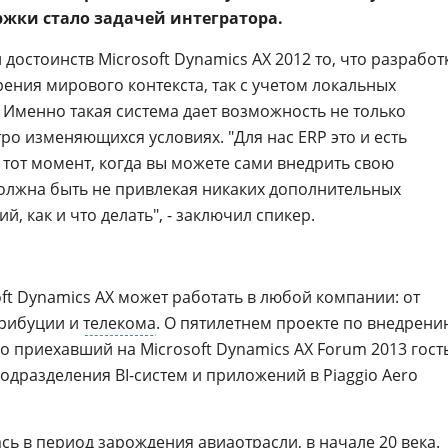
жки стало задачей интегратора.
достоинств Microsoft Dynamics AX 2012 то, что разработ
зрения мирового контекста, так с учетом локальных
 Именно такая система дает возможность не только
тро изменяющихся условиях. "Для нас ERP это и есть
 тот момент, когда вы можете сами внедрить свою
должна быть не привлекая никаких дополнительных
й, как и что делать", - заключил спикер.
oft Dynamics AX может работать в любой компании: от
трибуции и
телекома
. О пятилетнем проекте по внедрени
о приехавший на Microsoft Dynamics AX Forum 2013 гость
подразделения BI-систем и приложений в Piaggio Aero
сь в период зарождения авиаотрасли, в начале 20 века.