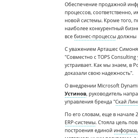
Обеспечение продажной инфра
процессов, соответственно, 
новой системы. Кроме того, п
наиболее конкурентный бизне
все
бизнес-процессы
должны 
С уважением Арташес Симонян
"Совместно с TOPS Consulting
устраивает. Как мы знаем, в 
доказали свою надежность".
О внедрении Microsoft Dynami
Устинов
, руководитель напр
управления бренда "
Скай Лин
По его словам, еще в начале
ERP-системы
. Стояла цель по
построения единой
информац