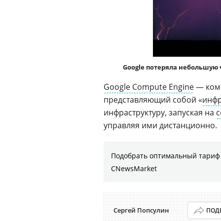
Google потеряла небольшую 
Google Compute Engine
— ком
представляющий собой «
инфр
инфраструктуру, запуская на
с
управляя ими дистанционно.
Подобрать оптимальный тариф 
CNewsMarket
Сергей Попсулин
ПОД