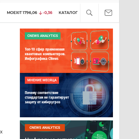
MOEXIT
1796,06
-0,36
КАТАЛОГ
CNEWS ANALYTICS
Топ-10 сфер применения
квантовых компьютеров.
Инфографика CNews
МНЕНИЕ МЕСЯЦА
Почему соответствие
стандартам не гарантирует
защиту от киберугроз
CNEWS ANALYTICS
х