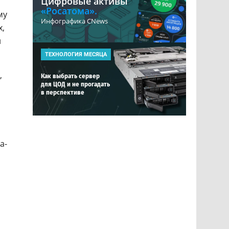
Цифровые активы
«Росатома».
му
Инфографика CNews
х,
й
ТЕХНОЛОГИЯ МЕСЯЦА
,
Как выбрать сервер
для ЦОД и не прогадать
в перспективе
а-