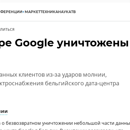
НФЕРЕНЦИИ
МАРКЕТ
ТЕХНИКА
НАУКА
ТВ
ЛИТЬСЯ
тре Google уничтожены
данных клиентов из-за ударов молнии,
ктроснабжения бельгийского дата-центра
нии
 о безвозвратном уничтожении небольшой части данны