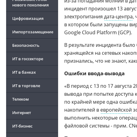
из-за попадания молнии в да
нового поколения
инцидент произошел 13 август
электропитания
дата-центра
,
Цифровизация
в котором были запущены ви
Импортозамещение
Google Cloud Platform (GCP).
В результате инцидента было
Безопасность
хранящейся на сетевых накоп
ИТ в госсекторе
признались, что не знают, ка
ИТ в банках
Ошибки ввода-вывода
«В период с 13 по 17 августа
ИТ в торговле
вывода при попытке доступа 
Телеком
по крайней мере одна ошибка
накопителей в
европейской
зо
Интернет
выполнить некоторые операци
файловой системы - прим. CN
ИТ-бизнес