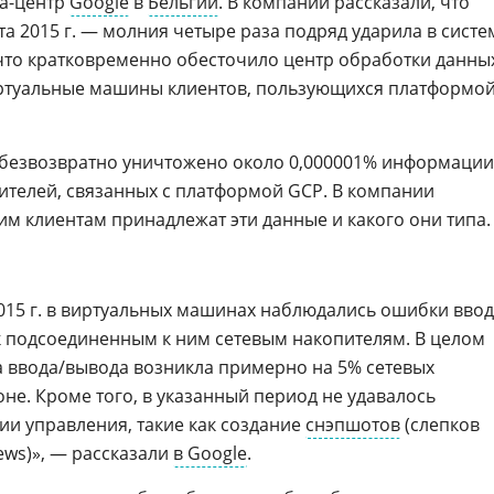
та-центр
Google
в
Бельгии
. В компании рассказали, что
а 2015 г. — молния четыре раза подряд ударила в систе
 что кратковременно обесточило центр обработки данны
ртуальные машины клиентов, пользующихся платформо
 безвозвратно уничтожено около 0,000001% информации
ителей, связанных с платформой GCP. В компании
ким клиентам принадлежат эти данные и какого они типа.
 2015 г. в виртуальных машинах наблюдались ошибки ввод
к подсоединенным к ним сетевым накопителям. В целом
 ввода/вывода возникла примерно на 5% сетевых
не. Кроме того, в указанный период не удавалось
и управления, такие как создание
снэпшотов
(слепков
ews)», — рассказали
в Google
.