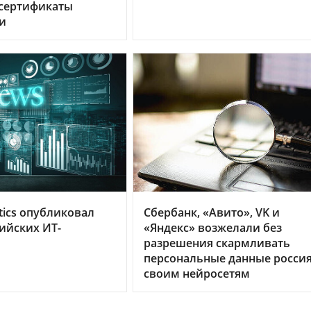
 сертификаты
и
tics опубликовал
Сбербанк, «Авито», VK и
сийских ИТ-
«Яндекс» возжелали без
разрешения скармливать
персональные данные росси
своим нейросетям