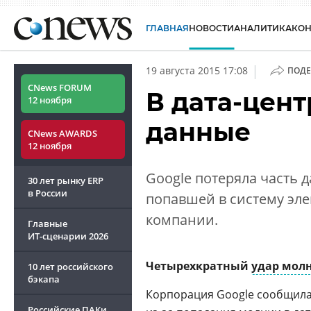
ГЛАВНАЯ
НОВОСТИ
АНАЛИТИКА
КО
|
19 августа 2015 17:08
ПОДЕ
CNews FORUM
В дата-цен
12 ноября
данные
CNews AWARDS
12 ноября
Google потеряла часть 
30 лет рынку ERP
в России
попавшей в систему эле
компании.
Главные
ИТ-сценарии
2026
Четырехкратный
удар мол
10 лет российского
бэкапа
Корпорация Google сообщила
Российские ПАКи