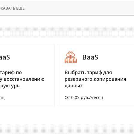
КАЗАТЬ ЕЩЕ
aaS
BaaS
тариф по
Выбрать тариф для
у восстановлению
резервного копирования
труктуры
данных
яц
От 0.03 руб./месяц