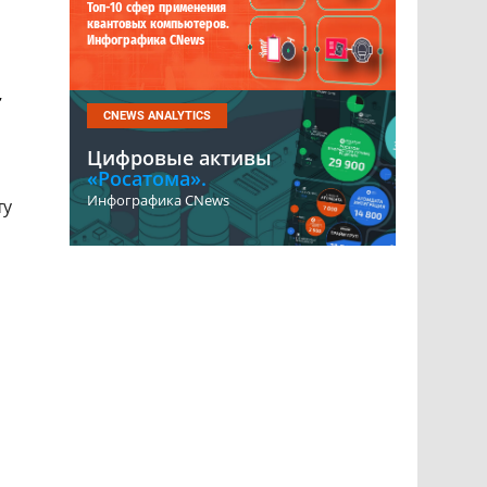
Топ-10 сфер применения
квантовых компьютеров.
Инфографика CNews
,
CNEWS ANALYTICS
Цифровые активы
«Росатома».
Инфографика CNews
ту