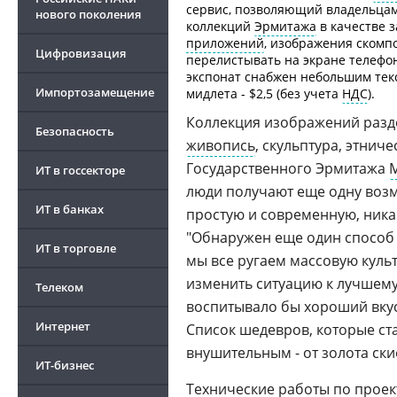
сервис, позволяющий владельцам
нового поколения
коллекций
Эрмитажа
в качестве з
приложений
, изображения скомп
Цифровизация
перелистывать на экране телефо
экспонат снабжен небольшим текс
Импортозамещение
мидлета - $2,5 (без учета
НДС
).
Коллекция изображений разде
Безопасность
живопись
, скульптура, этнич
Государственного Эрмитажа
ИТ в госсекторе
люди получают еще одну возм
ИТ в банках
простую и современную, ника
"Обнаружен еще один способ в
ИТ в торговле
мы все ругаем массовую культ
изменить ситуацию к лучшему.
Телеком
воспитывало бы хороший вкус
Интернет
Список шедевров, которые ст
внушительным - от золота ски
ИТ-бизнес
Технические работы по проек