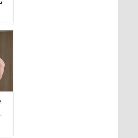
ы
в
.