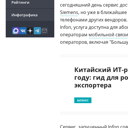
Рейтинги
сегодняшний день сервис дос
Siemens
, но уже в ближайшее 
Инфографика
телефонами других вендоров
Infon, услуга доступна для а
операторам
мобильной связи
операторов, включая "Большу
Китайский ИТ-р
году: гид для р
экспортера
БИЗНЕС
Cервис, запущенный Infon сов