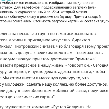
 мобильников использовать изображения шедевров из
аставок. Для
телефонов
, поддерживающих загрузку
Java-
онованы в художественный альбом, который можно
на как обычную книгу в режиме слайд-шоу. Причем каждый
товым описанием. Стоимость загрузки картинки составит $0,75
лена на несколько групп по тематике экспонатов:
еские мотивы и прикладное искусство. Директор
Михаил Пиотровский
считает, что благодаря этому проек
ожность доступа к великим полотнам - "возможность
к не умаляющую при этом достоинство Эрмитажа".
вести прекрасное в нашу жизнь, - говорит он. - Сегодня
уру, интернет, и нужно делать адекватные шаги, чтобы
 Мы хотим внести в массовую культуру то, что
 у молодежи, сделать нашу коллекцию более доступной.
али доступными абонентам мобильной связи, получился
фов до классических картин".
ту осуществляет компания «Рустар Холдинг». На