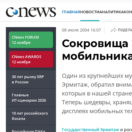
ГЛАВНАЯ
НОВОСТИ
АНАЛИТИКА
КО
|
08 июля 2004 16:07
ПОДЕЛ
CNews FORUM
Сокровища 
12 ноября
мобильник
CNews AWARDS
12 ноября
Один из крупнейших му
30 лет рынку ERP
в России
Эрмитаж, обратил вним
которых в нашей стране
Главные
ИТ-сценарии
2026
Теперь шедевры, хранящ
дисплеях мобильных те
10 лет российского
бэкапа
Государственный Эрмитаж
и
рос
Российские ПАКи