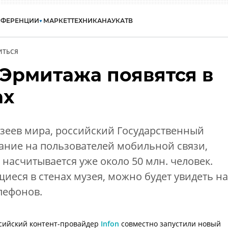
НФЕРЕНЦИИ
МАРКЕТ
ТЕХНИКА
НАУКА
ТВ
ИТЬСЯ
Эрмитажа появятся в
ах
зеев мира, российский Государственный
ание на пользователей мобильной связи,
 насчитывается уже около 50 млн. человек.
иеся в стенах музея, можно будет увидеть на
лефонов.
сийский
контент-провайдер
Infon
совместно запустили новый