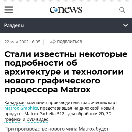
Разделы
|
22 мая 2002 16:05
ПОДЕЛИТЬСЯ
Стали известны некоторые
подробности об
архитектуре и технологии
нового графического
процессора Matrox
Канадская
компания-производитель графических карт
Matrox Graphics
, представившая на днях свой новый
продукт -
Matrox Parhelia-512
- для обработки
2D
,
3D-
графики
и
DVD-видео
.
При производстве нового
чипа
Matrox
будет