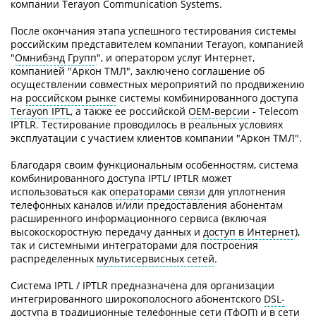
компании Terayon Communication Systems.
После окончания этапа успешного тестирования системы
российским представителем компании Terayon, компанией
"
Омнибэнд Групп
", и оператором услуг Интернет,
компанией "Аркон ТМЛ", заключено соглашение об
осуществлении совместных мероприятий по продвижению
на
российском рынке
системы комбинированного доступа
Terayon IPTL
, а также ее российской
ОЕМ-версии
- Telecom
IPTLR. Тестирование проводилось в реальных условиях
эксплуатации с участием клиентов компании "Аркон ТМЛ".
Благодаря своим функциональным особенностям, система
комбинированного доступа IPTL/ IPTLR может
использоваться как
операторами связи
для уплотнения
телефонных каналов и/или предоставления абонентам
расширенного информационного сервиса (включая
высокоскоростную передачу данных и
доступ в Интернет
),
так и системными интеграторами для построения
распределенных
мультисервисных сетей
.
Система IPTL / IPTLR предназначена для организации
интегрированного широкополосного абонентского
DSL-
доступа
в традиционные
телефонные
сети (
ТфОП
) и в
сети