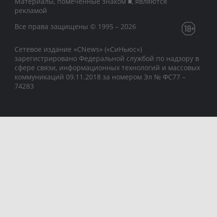
Материалы, помеченные знаком ■, являются
рекламой
Все права защищены © 1995 – 2026
Сетевое издание «CNews» («СиНьюс»)
зарегистрировано Федеральной службой по надзору в
сфере связи, информационных технологий и массовых
коммуникаций 09.11.2018 за номером Эл № ФС77 –
74283