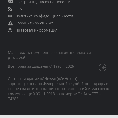
Быстрая подписка на новости
RSS
Политика конфиденциальности
Сообщить об ошибке
Правовая информация
Материалы, помеченные знаком ■, являются
рекламой
Все права защищены © 1995 – 2026
Сетевое издание «CNews» («СиНьюс»)
зарегистрировано Федеральной службой по надзору в
сфере связи, информационных технологий и массовых
коммуникаций 09.11.2018 за номером Эл № ФС77 –
74283