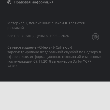
Правовая информация
Материалы, помеченные знаком ■, являются
рекламой
Все права защищены © 1995 – 2026
Сетевое издание «CNews» («СиНьюс»)
зарегистрировано Федеральной службой по надзору в
сфере связи, информационных технологий и массовых
коммуникаций 09.11.2018 за номером Эл № ФС77 –
74283