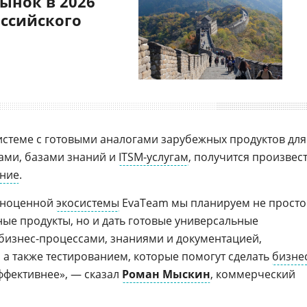
ынок в 2026
оссийского
стеме с готовыми аналогами зарубежных продуктов для
чами, базами знаний и
ITSM-услугам
, получится произвес
ние
.
лноценной
экосистемы
EvaTeam мы планируем не просто
ые продукты, но и дать готовые универсальные
бизнес-процессами, знаниями и документацией,
а также тестированием, которые помогут сделать
бизне
ффективнее», — сказал
Роман Мыскин
, коммерческий