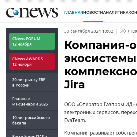
ГЛАВНАЯ
НОВОСТИ
АНАЛИТИКА
КО
|
30 сентября 2024 10:02
ПОД
CNews FORUM
Компания-о
12 ноября
экосистемы
CNews AWARDS
12 ноября
комплексн
30 лет рынку ERP
Jira
в России
Главные
ООО «Оператор Газпром ИД»
ИТ-сценарии
2026
электронных сервисов, перех
10 лет российского
EvaTeam
.
бэкапа
Компания развивает собствен
Российские ПАКи