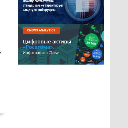
Почему соответствие
стандартам не гарантирует
защиту от киберугроз
CNEWS ANALYTICS
Цифровые активы
«Росатома».
х
Инфографика CNews