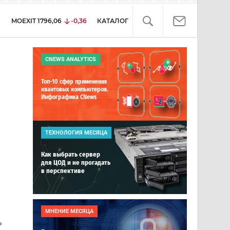
MOEXIT
1796,06
-0,36
КАТАЛОГ
CNEWS ANALYTICS
Топ-10 сфер применения
квантовых компьютеров.
Инфографика CNews
ТЕХНОЛОГИЯ МЕСЯЦА
Как выбрать сервер
для ЦОД и не прогадать
в перспективе
МНЕНИЕ МЕСЯЦА
»