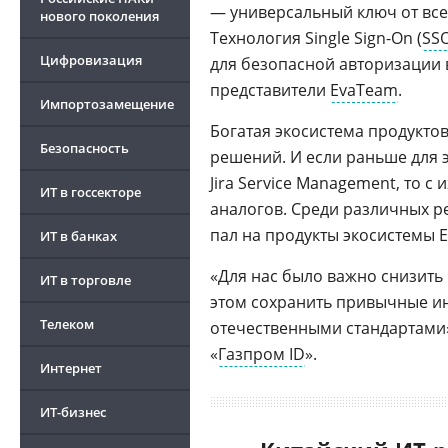
— универсальный ключ от все
нового поколения
Технология Single Sign-On (
SS
Цифровизация
для безопасной авторизации 
представители
EvaTeam
.
Импортозамещение
Богатая экосистема продуктов
Безопасность
решений. И если раньше для 
Jira Service Management, то 
ИТ в госсекторе
аналогов. Среди различных р
пал на продукты экосистемы 
ИТ в банках
«Для нас было важно снизить 
ИТ в торговле
этом сохранить привычные ин
Телеком
отечественными стандартами»
«
Газпром ID
».
Интернет
ИТ-бизнес