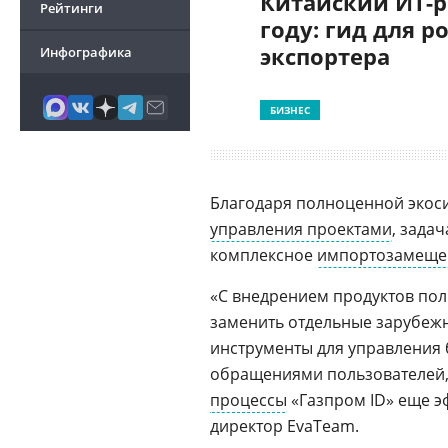
Китайский ИТ-р
Рейтинги
году: гид для р
экспортера
Инфографика
БИЗНЕС
Благодаря полноценной экоси
управления проектами
, зада
комплексное
импортозамеще
«С внедрением продуктов по
заменить отдельные зарубежн
инструменты для управления 
обращениями пользователей, 
процессы
«Газпром ID» еще э
директор EvaTeam.