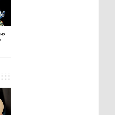
оих
в