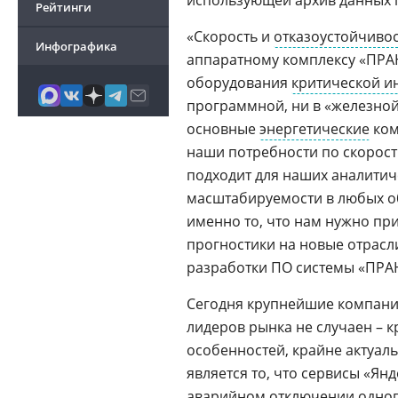
использующей архив данных
Рейтинги
«Скорость и
отказоустойчиво
Инфографика
аппаратному комплексу «ПРА
оборудования
критической и
программной, ни в «железной
основные
энергетические
ком
наши потребности по скорос
подходит для наших аналитиче
масштабируемости в любых об
именно то, что нам нужно п
прогностики на новые отрасл
разработки ПО системы «ПР
Сегодня крупнейшие компании
лидеров рынка не случаен – 
особенностей, крайне актуал
является то, что сервисы «Ян
аварийном отключении одно