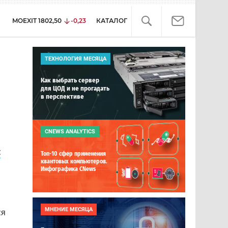
MOEXIT
1802,50
-0,23
КАТАЛОГ
ТЕХНОЛОГИЯ МЕСЯЦА
и
Как выбрать сервер
для ЦОД и не прогадать
в перспективе
CNEWS ANALYTICS
с
Топ-10 сфер применения
квантовых компьютеров.
Инфографика CNews
МНЕНИЕ МЕСЯЦА
ся