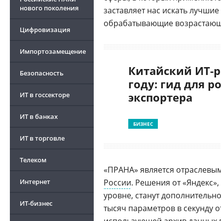
нового поколения
заставляет нас искать лучши
обрабатывающие возрастаю
Цифровизация
Импортозамещение
Китайский ИТ-р
Безопасность
году: гид для р
экспортера
ИТ в госсекторе
ИТ в банках
БИЗНЕС
ИТ в торговле
Телеком
«ПРАНА» является отраслевы
Интернет
России
. Решения от «Яндекс»
уровне, станут дополнительн
ИТ-бизнес
тысяч параметров в секунду