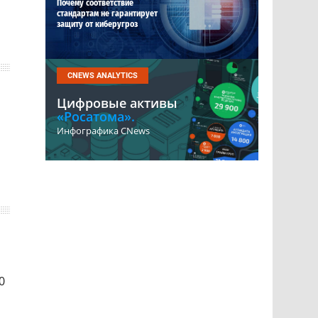
Почему соответствие
стандартам не гарантирует
защиту от киберугроз
CNEWS ANALYTICS
Цифровые активы
«Росатома».
Инфографика CNews
0