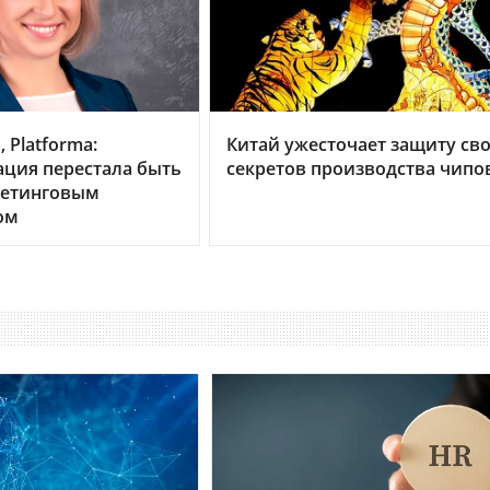
 Platforma:
Китай ужесточает защиту св
ция перестала быть
секретов производства чипо
кетинговым
ом