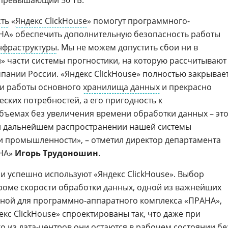
 превышающий 50 ТБ.
сть
«
Яндекс ClickHouse
» помогут программного-
НА» обеспечить дополнительную безопасность работы
нфраструктуры
. Мы не можем допустить сбои ни в
» части системы прогностики, на которую рассчитывают
пании России. «Яндекс ClickHouse» полностью закрывае
ти работы основного
хранилища данных
и прекрасно
ских потребностей, а его пригодность к
ъемах без увеличения времени обработки данных – эт
ри дальнейшем распространении нашей системы
и промышленности», – отметил директор департамента
АНА»
Игорь Трудоношин
.
 успешно используют «Яндекс ClickHouse». Выбор
кроме скорости обработки данных, одной из важнейших
ьной для программно-аппаратного комплекса «ПРАНА»,
декс ClickHouse» спроектированы так, что даже при
го из
дата-центров
они остаются в рабочем состоянии бе