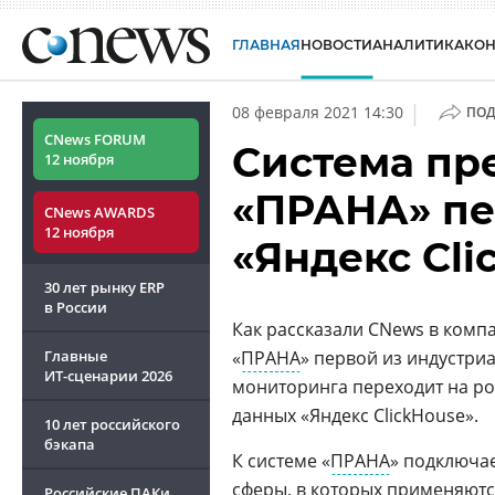
ГЛАВНАЯ
НОВОСТИ
АНАЛИТИКА
КО
|
08 февраля 2021 14:30
ПОД
CNews FORUM
Система пр
12 ноября
«ПРАНА» пе
CNews AWARDS
12 ноября
«Яндекс Cli
30 лет рынку ERP
в России
Как рассказали CNews в комп
Главные
«
ПРАНА
» первой из индустри
ИТ-сценарии
2026
мониторинга переходит на ро
данных «Яндекс ClickHouse».
10 лет российского
бэкапа
К системе «
ПРАНА
» подключа
сферы, в которых применяютс
Российские ПАКи