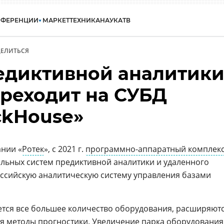
НФЕРЕНЦИИ
МАРКЕТ
ТЕХНИКА
НАУКА
ТВ
ЕЛИТЬСЯ
едиктивной аналитик
реходит на СУБД
ckHouse»
ании «
Ротек
», с 2021 г.
программно-аппаратный комплек
альных систем предиктивной аналитики и удаленного
ссийскую аналитическую систему управления базами
ется все большее количество оборудования, расширяют
я методы прогностики. Увеличение парка оборудования