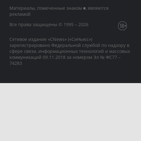
Материалы, помеченные знаком ■, являются
рекламой
Все права защищены © 1995 – 2026
Сетевое издание «CNews» («СиНьюс»)
зарегистрировано Федеральной службой по надзору в
сфере связи, информационных технологий и массовых
коммуникаций 09.11.2018 за номером Эл № ФС77 –
74283