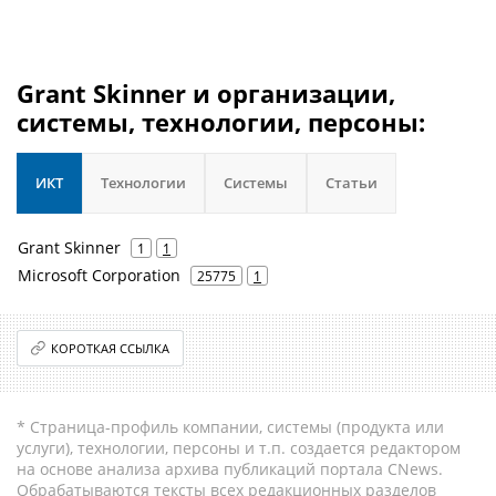
Grant Skinner и организации,
системы, технологии, персоны:
ИКТ
Технологии
Системы
Статьи
Grant Skinner
1
1
Microsoft Corporation
25775
1
КОРОТКАЯ ССЫЛКА
* Страница-профиль компании, системы (продукта или
услуги), технологии, персоны и т.п. создается редактором
на основе анализа архива публикаций портала CNews.
Обрабатываются тексты всех редакционных разделов