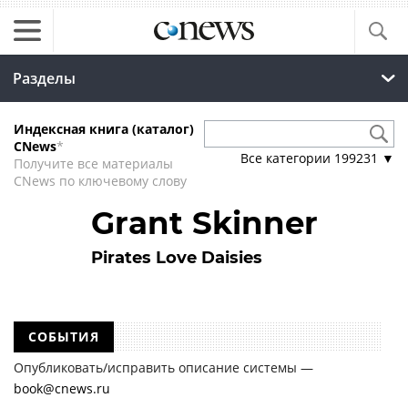
Разделы
Индексная книга (каталог)
CNews
*
Все категории
199231
▼
Получите все материалы
CNews по ключевому слову
Grant Skinner
Pirates Love Daisies
СОБЫТИЯ
Опубликовать/исправить описание системы —
book@cnews.ru