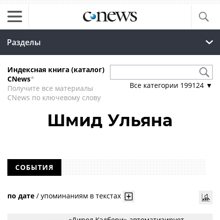
Разделы
Индексная книга (каталог)
CNews
*
Все категории
199124
▼
Получите все материалы
CNews по ключевому слову
Шмид Ульяна
СОБЫТИЯ
по дате
/
упоминаниям в текстах
«Дирол Кэдбери» автоматизирует