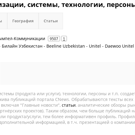
изации, системы, технологии, персоны
ы
География
Статьи
 Вымпел-Коммуникации
9507
1
- Билайн Узбекистан - Beeline Uzbekistan - Unitel - Daewoo Unitel
темы (продукта или услуги), технологии, персоны и т.п. создае
рхива публикаций портала CNews. Обрабатываются тексты всех
, включая "Главные новости",
статьи
, аналитические обзоры рын
ртнёрских проектов). Таким образом, чем больше публикаций н
ли продукта/услуги, тем более информативен профиль. Профил
 дополнительной информацией, в т.ч. презентацией о компании