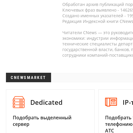
Обработан архив публикаций порт
Ключевых фраз выявлено - 146265
Создано именных указателей - 19
Редакция Индексной книги CNews
Читатели CNews — это руководит
экономики: индустрии информаци
технические специалисты депар
государственной власти, банков,
сотрудники компаний-поставщико
CNEWSMARKET
Dedicated
IP
Подобрать выделенный
Подобрать 
сервер
телефонию
АТС