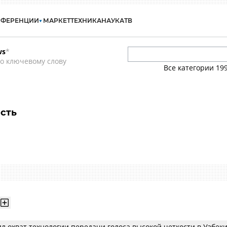
НФЕРЕНЦИИ
МАРКЕТ
ТЕХНИКА
НАУКА
ТВ
ws
*
о ключевому слову
Все категории
19
сть
л охват технологии передачи голоса высокой четкости в Узбек