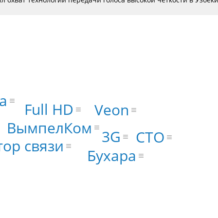
а
Full HD
Veon
ВымпелКом
3G
CTO
ор связи
Бухара