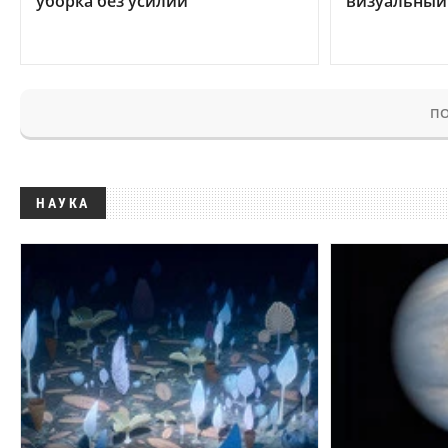
уборка без усилий
визуальный
ПО
НАУКА