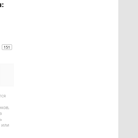
:
151
тся
ков,
а
ь
 или