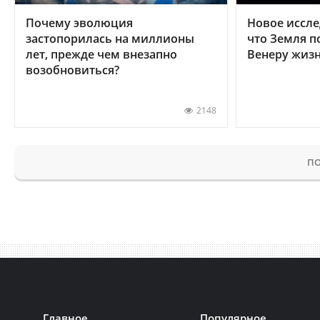
Почему эволюция
Новое иссле
застопорилась на миллионы
что Земля п
лет, прежде чем внезапно
Венеру жиз
возобновиться?
2148
ПО
Главное
Популярное