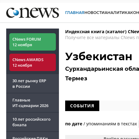
ГЛАВНАЯ
НОВОСТИ
АНАЛИТИКА
КО
Индексная книга (каталог) CNe
Получите все материалы CNews п
CNews FORUM
12 ноября
Узбекистан
CNews AWARDS
12 ноября
Сурхандарьинская обла
Термез
30 лет рынку ERP
в России
Главные
ИТ-сценарии
2026
СОБЫТИЯ
10 лет российского
по дате
/
упоминаниям в текстах
бэкапа
Российские ПАКи
Beeline расшири