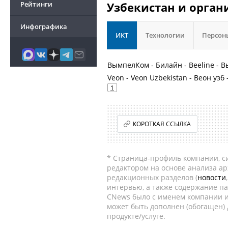
Рейтинги
Узбекистан и орган
Инфографика
ИКТ
Технологии
Персон
ВымпелКом - Билайн - Beeline -
Veon - Veon Uzbekistan - Веон узб 
1
КОРОТКАЯ ССЫЛКА
* Страница-профиль компании, сис
редактором на основе анализа а
редакционных разделов (
новости
интервью, а также содержание па
CNews было с именем компании и
может быть дополнен (обогащен)
продукте/услуге.