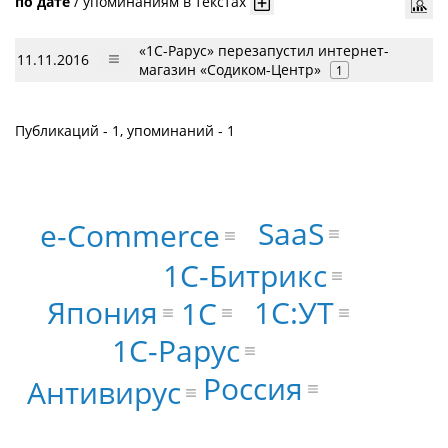
по дате
/
упоминаниям в текстах
«1С-Рарус» перезапустил интернет-
11.11.2016
магазин «Содиком-Центр»
1
Публикаций - 1, упоминаний - 1
SaaS
e-Commerce
1С-Битрикс
1С:УТ
Япония
1С
1С-Рарус
Россия
Антивирус