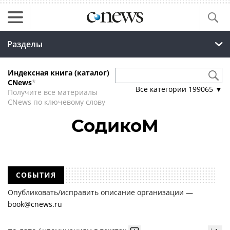
Разделы
Индексная книга (каталог)
CNews
*
Все категории
199065
▼
Получите все материалы
CNews по ключевому слову
СодикоМ
СОБЫТИЯ
Опубликовать/исправить описание организации —
book@cnews.ru