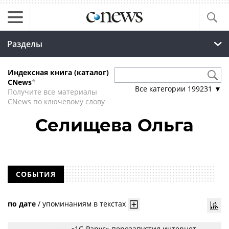
Разделы
Индексная книга (каталог)
CNews
*
Все категории
199231
▼
Получите все материалы
CNews по ключевому слову
Селищева Ольга
СОБЫТИЯ
по дате
/
упоминаниям в текстах
«1С-Рарус» перезапустил интернет-