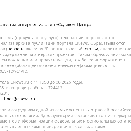
запустил интернет-магазин «Содиком-Центр»
темы (продукта или услуги), технологии, персоны и т.п.
 анализа архива публикаций портала CNews. Обрабатываются
ов (
новости
, включая "Главные новости",
статьи
, аналитически
е содержание партнёрских проектов). Таким образом, чем боль
нем компании или продукта/услуги, тем более информативен
полнен (обогащен) дополнительной информацией, в т.ч.
дукте/услуге.
ала CNews.ru c 11.1998 до 08.2026 годы.
8, в очереди разбора - 724413.
9231.
 -
book@cnews.ru
ели и сотрудники одной из самых успешных отраслей российск
онных технологий. Ядро аудитории составляют топ-менеджеры
таментов информатизации федеральных и региональных орган
 промышленных компаний, розничных сетей, а также