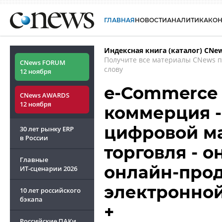
ГЛАВНАЯ
НОВОСТИ
АНАЛИТИКА
КО
Индексная книга (каталог) CNe
Получите все материалы CNews 
CNews FORUM
слову
12 ноября
e-Commerce 
CNews AWARDS
12 ноября
коммерция -
цифровой ма
30 лет рынку ERP
в России
торговля - о
Главные
онлайн-прод
ИТ-сценарии
2026
электронно
10 лет российского
бэкапа
+
Российские ПАКи