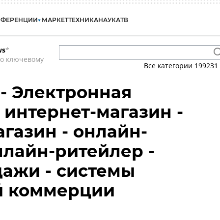
НФЕРЕНЦИИ
МАРКЕТ
ТЕХНИКА
НАУКА
ТВ
ws
*
по ключевому
Все категории
199231
- Электронная
 интернет-магазин -
газин - онлайн-
нлайн-ритейлер -
ажи - системы
й коммерции