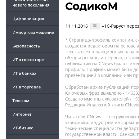
СодикоМ
нового поколения
Цифровизация
11.11.2016
«1С-Рарус» пере
Импортозамещение
* Страница-профиль компании, сис
создается редактором на основе
Безопасность
тексты всех редакционных раздел
обзоры рынков, интервью, а такж
ИТ в госсекторе
публикаций на CNews было с име
профиль. Профиль может быть до
ИТ в банках
презентацией о компании или про
ИТ в торговле
Обработан архив публикаций порт
Ключевых фраз выявлено - 146332
Создано именных указателей - 19
Телеком
Редакция Индексной книги CNews
Интернет
Читатели CNews — это руководит
экономики: индустрии информаци
ИТ-бизнес
технические специалисты депар
государственной власти, банков,