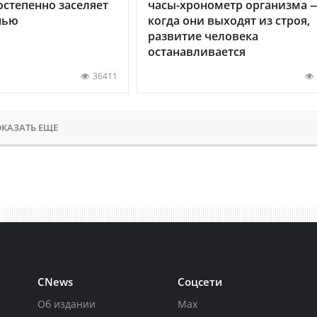
остепенно заселяет
часы-хронометр организма 
нью
когда они выходят из строя,
развитие человека
останавливается
36411
КАЗАТЬ ЕЩЕ
CNews
Соцсети
Об издании
Max