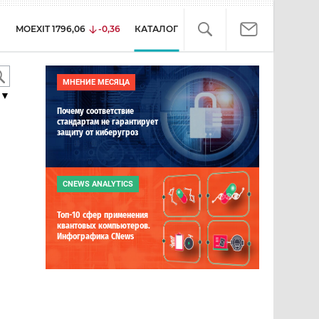
MOEXIT
1796,06
-0,36
КАТАЛОГ
МНЕНИЕ МЕСЯЦА
▼
Почему соответствие
стандартам не гарантирует
защиту от киберугроз
CNEWS ANALYTICS
Топ-10 сфер применения
квантовых компьютеров.
Инфографика CNews