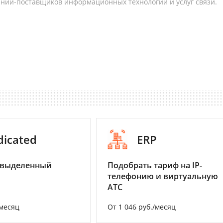
аний-поставщиков информационных технологий и услуг связи.
dicated
ERP
 выделенный
Подобрать тариф на IP-
телефонию и виртуальную
АТС
/месяц
От 1 046 руб./месяц