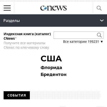
Разделы
Индексная книга (каталог)
CNews
*
Все категории
199231
▼
Получите все материалы
CNews по ключевому слову
США
Флорида
Бредентон
СОБЫТИЯ