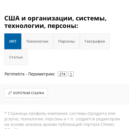
США и организации, системы,
технологии, персоны:
ИКТ
Технологии
Персоны
География
Статьи
Perimetrix - Периметрикс
274
1
КОРОТКАЯ ССЫЛКА
* Страница-профиль компании, системы (продукта или
услуги), технологии, персоны и т.п. создается редактором
на основе анализа архива публикаций портала CNews.