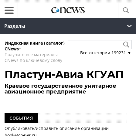
Разделы
Индексная книга (каталог)
CNews
*
Все категории
199231
▼
Получите все материалы
CNews по ключевому слову
Пластун-Авиа КГУАП
Краевое государственное унитарное
авиационное предприятие
СОБЫТИЯ
Опубликовать/исправить описание организации —
book@cnews.ru