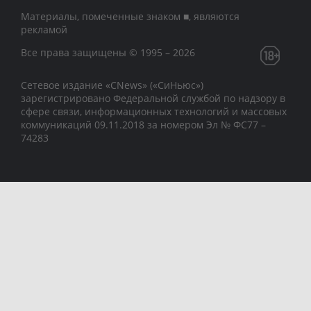
Материалы, помеченные знаком ■, являются
рекламой
Все права защищены © 1995 – 2026
Сетевое издание «CNews» («СиНьюс»)
зарегистрировано Федеральной службой по надзору в
сфере связи, информационных технологий и массовых
коммуникаций 09.11.2018 за номером Эл № ФС77 –
74283