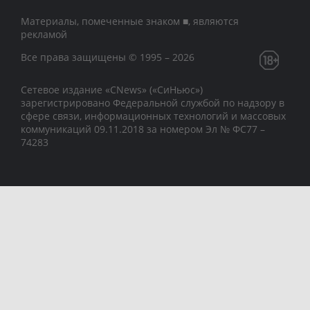
Материалы, помеченные знаком ■, являются
рекламой
Все права защищены © 1995 – 2026
Сетевое издание «CNews» («СиНьюс»)
зарегистрировано Федеральной службой по надзору в
сфере связи, информационных технологий и массовых
коммуникаций 09.11.2018 за номером Эл № ФС77 –
74283