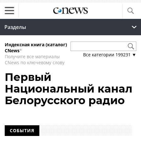
Разделы
Индексная книга (каталог)
CNews
*
Все категории
199231
▼
Получите все материалы
CNews по ключевому слову
Первый
Национальный канал
Белорусского радио
СОБЫТИЯ