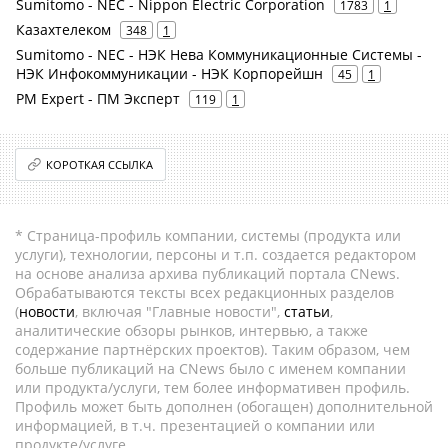
Sumitomo - NEC - Nippon Electric Corporation
1783
1
Казахтелеком
348
1
Sumitomo - NEC - НЭК Нева Коммуникационные Системы -
НЭК Инфокоммуникации - НЭК Корпорейшн
45
1
PM Expert - ПМ Эксперт
119
1
КОРОТКАЯ ССЫЛКА
* Страница-профиль компании, системы (продукта или
услуги), технологии, персоны и т.п. создается редактором
на основе анализа архива публикаций портала CNews.
Обрабатываются тексты всех редакционных разделов
(
новости
, включая "Главные новости",
статьи
,
аналитические обзоры рынков, интервью, а также
содержание партнёрских проектов). Таким образом, чем
больше публикаций на CNews было с именем компании
или продукта/услуги, тем более информативен профиль.
Профиль может быть дополнен (обогащен) дополнительной
информацией, в т.ч. презентацией о компании или
продукте/услуге.