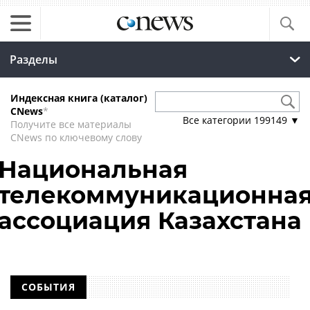
Разделы
Индексная книга (каталог)
CNews
*
Все категории
199149
▼
Получите все материалы
CNews по ключевому слову
Национальная
телекоммуникационна
ассоциация Казахстана
СОБЫТИЯ