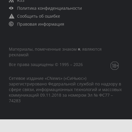
RSS
Политика конфиденциальности
Сообщить об ошибке
Правовая информация
Материалы, помеченные знаком ■, являются
рекламой
Все права защищены © 1995 – 2026
Сетевое издание «CNews» («СиНьюс»)
зарегистрировано Федеральной службой по надзору в
сфере связи, информационных технологий и массовых
коммуникаций 09.11.2018 за номером Эл № ФС77 –
74283