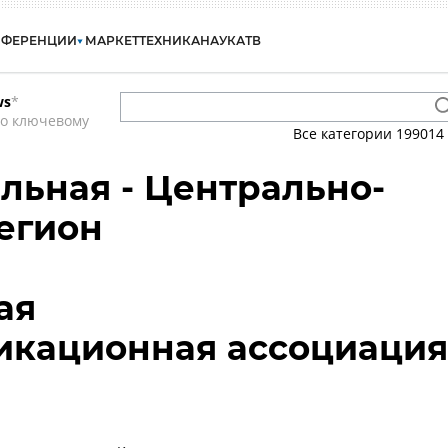
НФЕРЕНЦИИ
МАРКЕТ
ТЕХНИКА
НАУКА
ТВ
ws
*
по ключевому
Все категории
199014
льная - Центрально-
егион
ая
икационная ассоциация