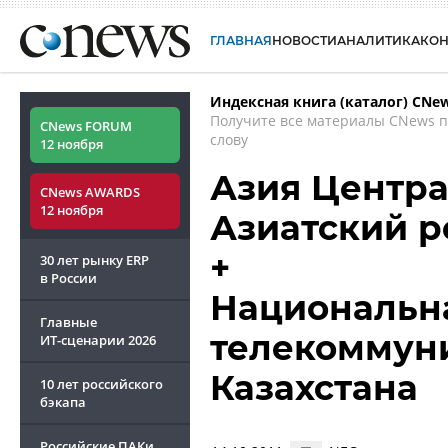
ГЛАВНАЯ
НОВОСТИ
АНАЛИТИКА
КО
Индексная книга (каталог) CNe
Получите все материалы CNews 
CNews FORUM
слову
12 ноября
Азия Центра
CNews AWARDS
12 ноября
Азиатский р
+
30 лет рынку ERP
в России
Национальн
Главные
телекоммун
ИТ-сценарии
2026
Казахстана
10 лет российского
бэкапа
Российские ПАКи