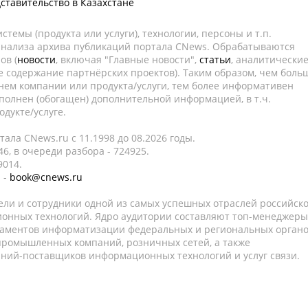
ставительство в Казахстане
темы (продукта или услуги), технологии, персоны и т.п.
 анализа архива публикаций портала CNews. Обрабатываются
ов (
новости
, включая "Главные новости",
статьи
, аналитически
е содержание партнёрских проектов). Таким образом, чем боль
нем компании или продукта/услуги, тем более информативен
полнен (обогащен) дополнительной информацией, в т.ч.
дукте/услуге.
ала CNews.ru c 11.1998 до 08.2026 годы.
6, в очереди разбора - 724925.
9014.
 -
book@cnews.ru
ели и сотрудники одной из самых успешных отраслей российск
онных технологий. Ядро аудитории составляют топ-менеджеры
таментов информатизации федеральных и региональных орган
 промышленных компаний, розничных сетей, а также
аний-поставщиков информационных технологий и услуг связи.