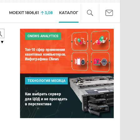
MOEXIT
1806,61
3,08
КАТАЛОГ
CNEWS ANALYTICS
▼
Топ-10 сфер применения
квантовых компьютеров.
Инфографика CNews
ТЕХНОЛОГИЯ МЕСЯЦА
Как выбрать сервер
для ЦОД и не прогадать
в перспективе