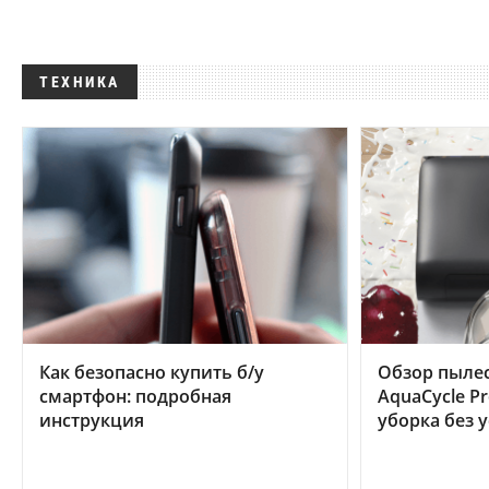
ТЕХНИКА
Как безопасно купить б/у
Обзор пылес
смартфон: подробная
AquaCycle Pr
инструкция
уборка без 