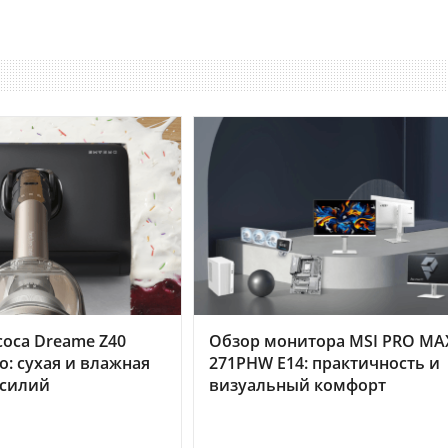
оса Dreame Z40
Обзор монитора MSI PRO MA
o: сухая и влажная
271PHW E14: практичность и
усилий
визуальный комфорт