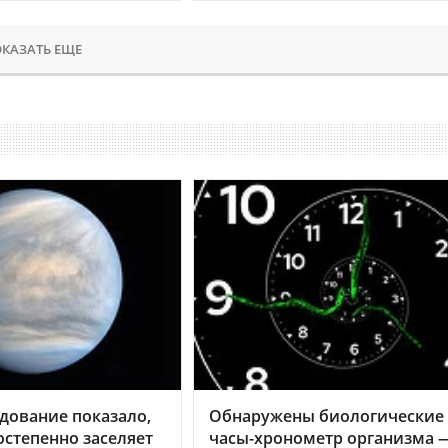
КАЗАТЬ ЕЩЕ
дование показало,
Обнаружены биологические
остепенно заселяет
часы-хронометр организма 