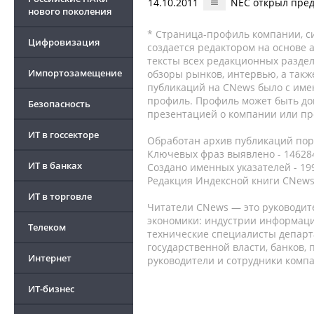
14.10.2011
NEC открыл пред
нового поколения
* Страница-профиль компании, сис
Цифровизация
создается редактором на основе
тексты всех редакционных раздел
Импортозамещение
обзоры рынков, интервью, а такж
публикаций на CNews было с име
профиль. Профиль может быть до
Безопасность
презентацией о компании или про
ИТ в госсекторе
Обработан архив публикаций порт
Ключевых фраз выявлено - 146284
ИТ в банках
Создано именных указателей - 19
Редакция Индексной книги CNews
ИТ в торговле
Читатели CNews — это руководит
экономики: индустрии информаци
Телеком
технические специалисты депар
государственной власти, банков,
Интернет
руководители и сотрудники комп
ИТ-бизнес