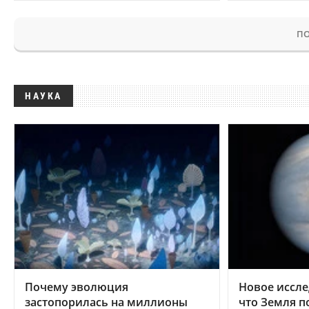
ПО
НАУКА
Почему эволюция
Новое иссле
застопорилась на миллионы
что Земля п