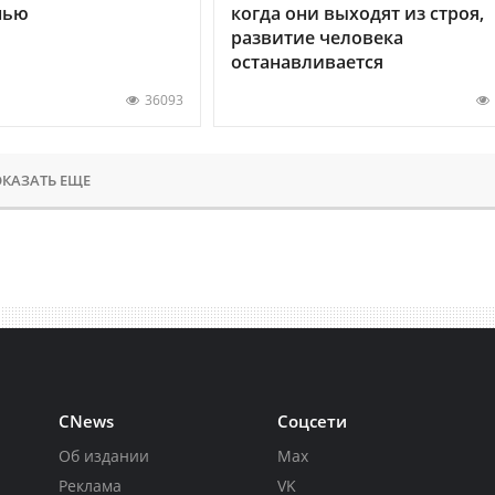
нью
когда они выходят из строя,
развитие человека
останавливается
36093
КАЗАТЬ ЕЩЕ
CNews
Соцсети
Об издании
Max
Реклама
VK