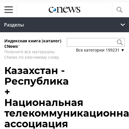
Разделы
Индексная книга (каталог)
CNews
*
Все категории
199231
▼
Получите все материалы
CNews по ключевому слову
Казахстан -
Республика
+
Национальная
телекоммуникационна
ассоциация