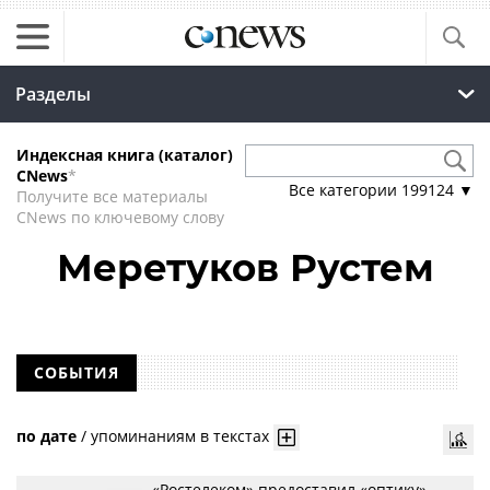
Разделы
Индексная книга (каталог)
CNews
*
Все категории
199124
▼
Получите все материалы
CNews по ключевому слову
Меретуков Рустем
СОБЫТИЯ
по дате
/
упоминаниям в текстах
«Ростелеком» предоставил «оптику»