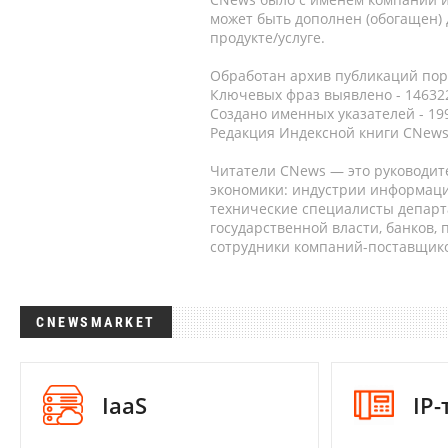
может быть дополнен (обогащен)
продукте/услуге.
Обработан архив публикаций порт
Ключевых фраз выявлено - 146322
Создано именных указателей - 19
Редакция Индексной книги CNews
Читатели CNews — это руководит
экономики: индустрии информаци
технические специалисты депар
государственной власти, банков,
сотрудники компаний-поставщико
CNEWSMARKET
IaaS
IP