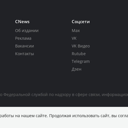
CNews
Соцсети
Об издании
Max
Реклама
VK
Вакансии
VK Видео
Контакты
Rutube
Telegram
Дзен
но Федеральной службой по надзору в сфере связи, информаци
работы на нашем сайте. Продолжая использовать сайт, вы согл