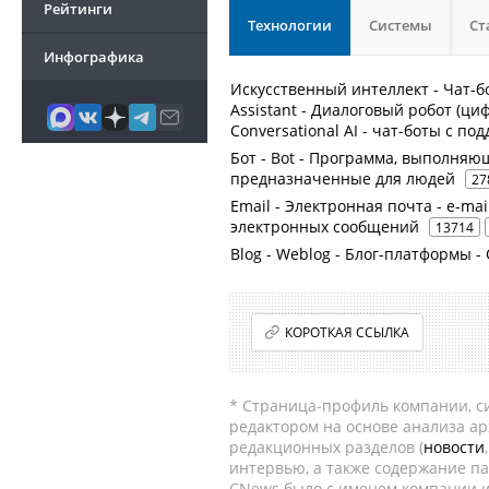
Рейтинги
Технологии
Системы
Ст
Инфографика
Искусственный интеллект - Чат-бо
Assistant - Диалоговый робот (циф
Conversational AI - чат-боты с п
Бот - Bot - Программа, выполня
предназначенные для людей
27
Email - Электронная почта - e-mai
электронных сообщений
13714
Blog - Weblog - Блог-платформы 
КОРОТКАЯ ССЫЛКА
* Страница-профиль компании, сис
редактором на основе анализа а
редакционных разделов (
новости
интервью, а также содержание па
CNews было с именем компании и