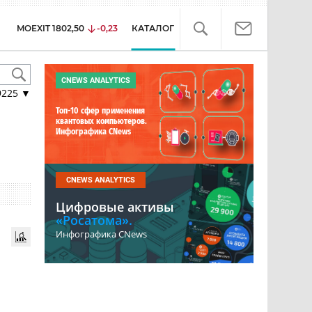
MOEXIT
1802,50
-0,23
КАТАЛОГ
CNEWS ANALYTICS
9225
▼
Топ-10 сфер применения
квантовых компьютеров.
Инфографика CNews
CNEWS ANALYTICS
Цифровые активы
«Росатома».
Инфографика CNews