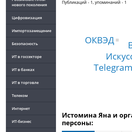
Публикаций - 1, упоминаний - 1
нового поколения
Цифровизация
Импортозамещение
ОКВЭД
Безопасность
Искус
ИТ в госсекторе
Telegram
ИТ в банках
ИТ в торговле
Телеком
Интернет
Истомина Яна и орг
персоны:
ИТ-бизнес