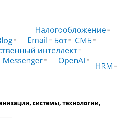
Налогообложение
Email
Бот
СМБ
Blog
ственный интеллект
 Messenger
OpenAI
HRM
анизации, системы, технологии,