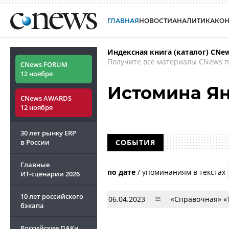
ГЛАВНАЯ
НОВОСТИ
АНАЛИТИКА
КО
Индексная книга (каталог) CNe
Получите все материалы CNews п
CNews FORUM
12 ноября
Истомина Я
CNews AWARDS
12 ноября
30 лет рынку ERP
в России
СОБЫТИЯ
Главные
по дате
/
упоминаниям в текстах
ИТ-сценарии
2026
10 лет российского
06.04.2023
«Справочная» «Т
бэкапа
Российские ПАКи