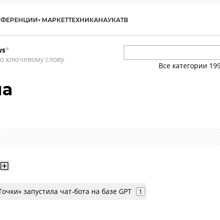
НФЕРЕНЦИИ
МАРКЕТ
ТЕХНИКА
НАУКА
ТВ
ws
*
о ключевому слову
Все категории
19
на
очки» запустила чат-бота на базе GPT
1