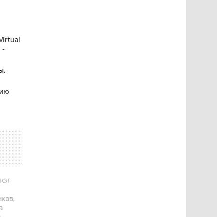
irtual
 -
ы,
нию
тся
ков,
а
ь