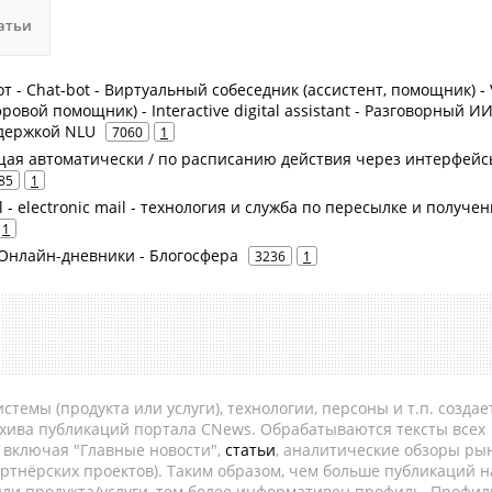
атьи
т - Chat-bot - Виртуальный собеседник (ассистент, помощник) - V
ровой помощник) - Interactive digital assistant - Разговорный ИИ
оддержкой NLU
7060
1
ющая автоматически / по расписанию действия через интерфейс
85
1
l - electronic mail - технология и служба по пересылке и получе
1
- Онлайн-дневники - Блогосфера
3236
1
темы (продукта или услуги), технологии, персоны и т.п. создае
рхива публикаций портала CNews. Обрабатываются тексты всех
, включая "Главные новости",
статьи
, аналитические обзоры рын
ртнёрских проектов). Таким образом, чем больше публикаций н
ли продукта/услуги, тем более информативен профиль. Профил