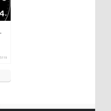
—
5119