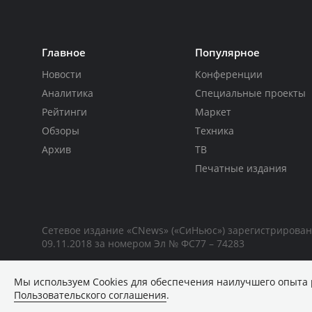
Главное
Популярное
Новости
Конференции
Аналитика
Специальные проекты
Рейтинги
Маркет
Обзоры
Техника
Архив
ТВ
Печатные издания
Сетевое издание «CNews» («СиНьюс») зарегистрирова
09.11.2018 за номером Эл № ФС77 – 74283
Мы используем Сookies для обеспечения наилучшего опыта 
Пользовательского соглашения
.