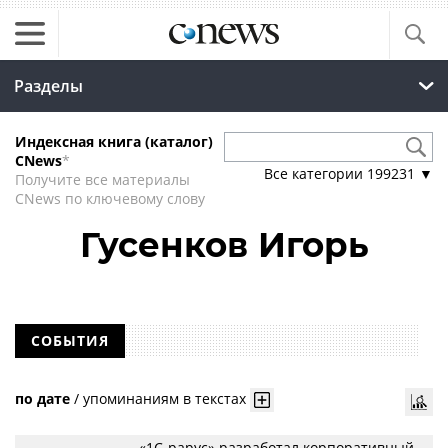
Разделы
Индексная книга (каталог)
CNews
*
Все категории
199231
▼
Получите все материалы
CNews по ключевому слову
Гусенков Игорь
СОБЫТИЯ
по дате
/
упоминаниям в текстах
«1С-рарус» разработал корпоративный