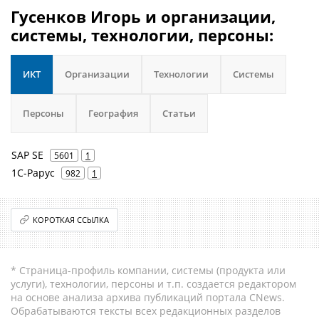
Гусенков Игорь и организации,
системы, технологии, персоны:
ИКТ
Организации
Технологии
Системы
Персоны
География
Статьи
SAP SE
5601
1
1С-Рарус
982
1
КОРОТКАЯ ССЫЛКА
* Страница-профиль компании, системы (продукта или
услуги), технологии, персоны и т.п. создается редактором
на основе анализа архива публикаций портала CNews.
Обрабатываются тексты всех редакционных разделов