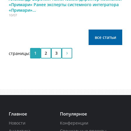
«Примари» Ранее эксперты системного интегратора
«Примари»...
10/07
все статьи
1
2
3
страницы:
Главное
Популярное
Новости
Конференции
Аналитика
Специальные проекты