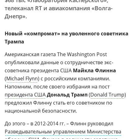
$68 тыс «Лаборатория Касперского»,
телеканал RT и авиакомпания «Волга-
Днепр».
Новый «компромат» на уволенного советника
Трампа
Американская газета The Washington Post
опубликовали данные о сотрудничестве экс-
советника президента США
Майкла Флинна
(
Michael Flynn
) с российскими компаниями.
Напомним, после своего избрания на пост
президента США
Дональд Трамп
(
Donald Trump
)
предложил Флинну стать его советником по
национальной безопасности.
До этого – в 2012-2014 гг. – Флинн руководил
Разведывательным управлением Министерства