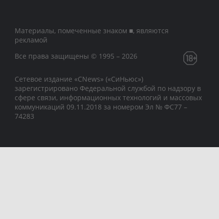
Материалы, помеченные знаком ■, являются
рекламой
Все права защищены © 1995 – 2026
Сетевое издание «CNews» («СиНьюс»)
зарегистрировано Федеральной службой по надзору в
сфере связи, информационных технологий и массовых
коммуникаций 09.11.2018 за номером Эл № ФС77 –
74283