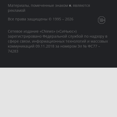
Материалы, помеченные знаком ■, являются
рекламой
Все права защищены © 1995 – 2026
Сетевое издание «CNews» («СиНьюс»)
зарегистрировано Федеральной службой по надзору в
сфере связи, информационных технологий и массовых
коммуникаций 09.11.2018 за номером Эл № ФС77 –
74283