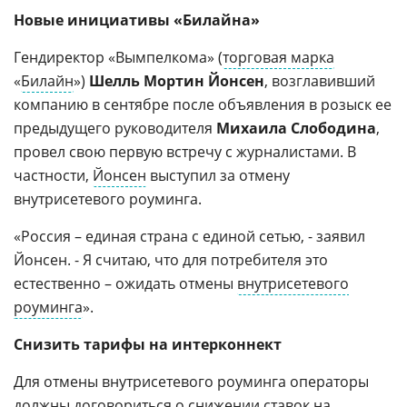
Новые инициативы «Билайна»
Гендиректор «Вымпелкома» (
торговая марка
«
Билайн
»)
Шелль Мортин Йонсен
, возглавивший
компанию в сентябре после объявления в розыск ее
предыдущего руководителя
Михаила Слободина
,
провел свою первую встречу с журналистами. В
частности,
Йонсен
выступил за отмену
внутрисетевого роуминга.
«Россия – единая страна с единой сетью, - заявил
Йонсен. - Я считаю, что для потребителя это
естественно – ожидать отмены
внутрисетевого
роуминга
».
Снизить тарифы на интерконнект
Для отмены внутрисетевого роуминга операторы
должны договориться о снижении ставок на