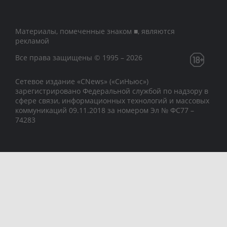
Материалы, помеченные знаком ■, являются
рекламой
Все права защищены © 1995 – 2026
Сетевое издание «CNews» («СиНьюс»)
зарегистрировано Федеральной службой по надзору в
сфере связи, информационных технологий и массовых
коммуникаций 09.11.2018 за номером Эл № ФС77 –
74283