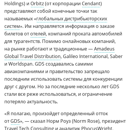
Holdings) и
Orbitz
(от корпорации
Cendant
)
представляют собой конечные точки так
называемых «
глобальных дистрибьюторских
систем
». Им направляется информация о заказе
билетов от
отелей
, компаний проката автомобилей
для турагентств. Помимо онлайновых компаний,
на рынке работают и традиционные —
Amadeus
Global Travel Distribution
, Galileo International, Saber
и Worldspan. GDS создавались самими
авиакомпаниями и правительство запрещало
последним использовать системы для конкуренции
друг с другом. Но за последние несколько лет GDS
стали все реже использоваться, и ограничение
потеряло актуальность.
«Я полагаю, произойдет определенный отток
от
GDS
», — сказал Норм Роуз (Norm Rose), президент
Travel Tech Consulting
и аналитик PhocusWright,