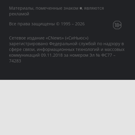
Материалы, помеченные знаком ■, являются
рекламой
Все права защищены © 1995 – 2026
Сетевое издание «CNews» («СиНьюс»)
зарегистрировано Федеральной службой по надзору в
сфере связи, информационных технологий и массовых
коммуникаций 09.11.2018 за номером Эл № ФС77 –
74283