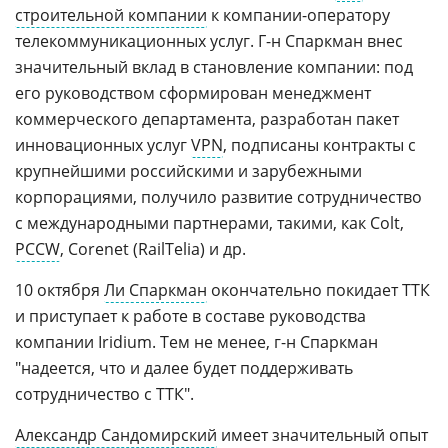
строительной компании
к компании-оператору
телекоммуникационных услуг. Г-н Спаркман внес
значительный вклад в становление компании: под
его руководством сформирован менеджмент
коммерческого департамента, разработан пакет
инновационных услуг
VPN
, подписаны контракты с
крупнейшими российскими и зарубежными
корпорациями, получило развитие сотрудничество
с международными партнерами, такими, как Colt,
PCCW
, Corenet (RailTelia) и др.
10 октября
Ли Спаркман
окончательно покидает ТТК
и приступает к работе в составе руководства
компании Iridium. Тем не менее, г-н Спаркман
"надеется, что и далее будет поддерживать
сотрудничество с ТТК".
Александр Сандомирский
имеет значительный опыт