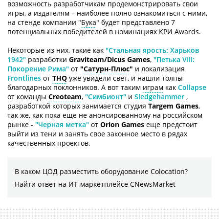
возможность разработчикам продемонстрировать свои
игры, а издателям – наиболее полно ознакомиться с ними,
на стенде компании "
Бука
" будет представлено 7
потенциальных победителей в номинациях КРИ Awards.
Некоторые из них, такие как
"Стальная ярость: Харьков
1942"
разработки
Graviteam/Dicus Games
,
"Петька VIII:
Покорение Рима"
от
"
Сатурн-Плюс
"
и локализация
Frontlines
от
THQ
уже увидели свет, и нашли толпы
благодарных поклонников. А вот таким
играм
как
Collapse
от команды
Creoteam
,
"Симбионт"
и
Sledgehammer
,
разработкой которых занимается студия
Тargem Games
,
так же, как пока еще не анонсированному на российском
рынке -
"Черная метка"
от
Orion Games
еще предстоит
выйти из тени и занять свое законное место в рядах
качественных проектов.
В каком ЦОД разместить оборудование Colocation?
Найти ответ на ИТ-маркетплейсе CNewsMarket