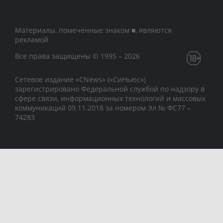
Материалы, помеченные знаком ■, являются
рекламой
Все права защищены © 1995 – 2026
Сетевое издание «CNews» («СиНьюс»)
зарегистрировано Федеральной службой по надзору в
сфере связи, информационных технологий и массовых
коммуникаций 09.11.2018 за номером Эл № ФС77 –
74283